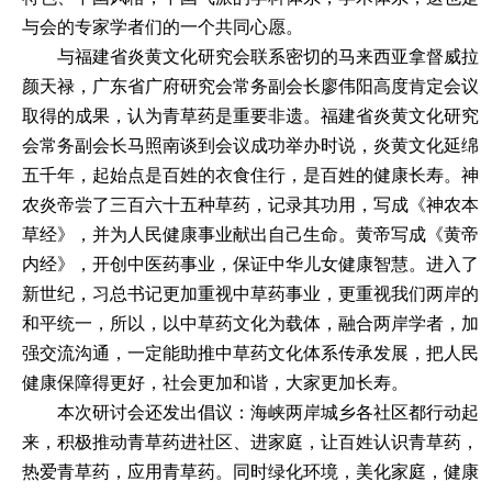
与会的
专家学者们
的
一个共同心愿。
与
福建省炎黄文化研究
会联系密切的马来西亚拿督威拉
颜天禄，广东省广府研究会常务副会长廖伟阳高度肯定会议
取得的成果，认为青草药是重要非遗。
福建省炎黄文化研究
会
常务副会长马照南谈到会议成功举办时说，炎黄文化延绵
五千年，起始点是百姓的衣食住行，是百姓的健康长寿。神
农炎帝尝了三百六十五种草药，记录其功用，写成《神农本
草经》，并为人民健康事业献出自己生命。黄帝写成《黄帝
内经》，开创中医药事业，保证中华儿女健康智慧。进入了
新世纪，习总书记更加重视中草药事业，更重视我们两岸的
和平统一，所以，以中草药文化为载体，融合两岸学者，加
强交流沟通，一定能助推中草药文化体系传承发展，把人民
健康保障得更好，社会更加和谐，大家更加长寿。
本次研讨会还发出倡议：海峡两岸城乡各社区都行动起
来，积极推动青草药进社区、进家庭，让百姓认识青草药
，
热爱青草药
，
应用青草药。同时绿化环境
，
美化家庭
，
健康