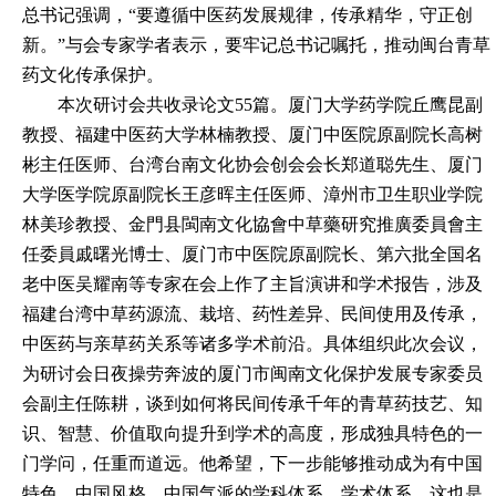
总书记强调，
“要遵循中医药发展规律，传承精华，守正创
新。”与会专家学者表示，要牢记总书记嘱托，推动闽台青草
药文化传承保护。
本次研讨会共收录论文
55篇。厦门大学药学院丘鹰昆副
教授、福建中医药大学林楠教授、厦门中医院原副院长高树
彬主任医师、台湾台南文化协会创会会长郑道聪先生、厦门
大学医学院原副院长王彦晖主任医师、漳州市卫生职业学院
林美珍教授、金門县閩南文化協會中草藥研究推廣委員會主
任委員戚曙光博士、厦门市中医院原副院长、第六批全国名
老中医吴耀南等专家在会上作了主旨演讲和学术报告，涉及
福建台湾中草药源流、栽培、药性差异、民间使用及传承，
中医药与亲草药关系等诸多学术前沿。具体组织此次会议，
为研讨会日夜操劳奔波的厦门市闽南文化保护发展专家委员
会副主任陈耕，谈到如何将民间传承千年的青草药技艺、知
识、智慧、价值取向提升到学术的高度，形成独具特色的一
门学问，任重而道远。
他
希望
，
下一步能够推动成为有中国
特色、中国风格，中国气派的学科体系，学术体系，这
也
是