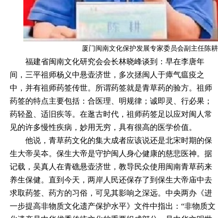
厦门闽南文化保护发展专家委员会副主任陈耕
福建省闽南文化研究会会长林晓峰谈到：早在李唐年
间，三平祖师杨义中悬壶济世，多次拯闽人于瘴气瘟疫之
中，并有祖师药签传世。所谓药签就是青草药的验方。祖师
药签的特点主要包括：合医理、明规律；诚即灵、行必果；
药轻盈、适旧疾等。在逖古时代，祖师药签足以应对闽人常
见的许多慢性疾病，妙用无穷，具有很高的医学价值。
他说，青草药文化的集大成者应该说还是北宋时期的保
生大帝吴夲。保生大帝是守护闽人身心健康的慈悲医神。据
记载，吴真人在青礁悬壶济世，教导民众使用闽南青草药来
养生保健。直到今天，两岸人民还保存了到保生大帝庙中去
求取药签、药方的习俗，可见其影响之深远。中央两办《进
一步提高非物质文化遗产保护水平》文件中指出：
“非物质文