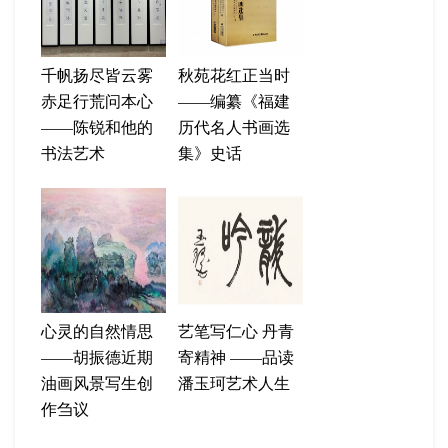
千帆扬尽皆云雾
秋苑花红正当时
赤足行荒问本心
——编纂《福建
——陈锐和他的
历代名人书画选
书法艺术
集》史话
心灵的自然情思
艺笔写仁心 丹青
——胡振德近期
寄精神 ——品读
油画风景写生创
潘玉珂艺术人生
作刍议