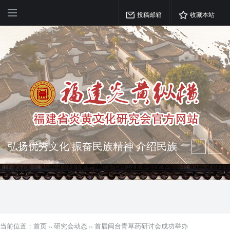
投稿邮箱
收藏本站
弘扬优秀文化 振奋民族精神 介绍民族
瑰宝 宣传中华精英
突出海西特色 报道台港澳侨 坚持古为
今用 力求雅俗共赏
当前位置：
首页
››
研究会动态
››
首届闽台青草药研讨会成功举办