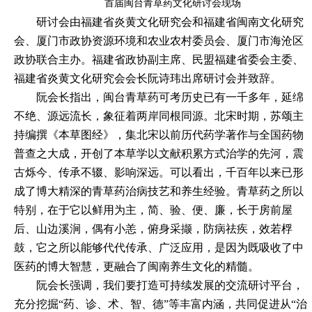
首届闽台青草药文化研讨会现场
研讨会由
福建省炎黄文化研究会
和福建省闽南文化研究
会、厦门市政协资源环境和农业农村委员会、厦门市海沧区
政协联合主办。福建省政协副主席、民盟福建省委会主委、
福建省炎黄文化研究会会长阮诗玮出席研讨会并致辞。
阮会长指出，闽台青草药可考历史已有一千多年，延绵
不绝、源远流长，象征着两岸同根同源。北宋时期，苏颂主
持编撰《本草图经》，集北宋以前历代药学著作与全国药物
普查之大成，开创了本草学以文献积累方式治学的先河，震
古烁今、传承不辍、影响深远。可以看出，千百年以来已形
成了博大精深的青草药治病技艺和养生经验。青草药之所以
特别，在于它以鲜用为主，简、验、便、廉，长于房前屋
后、山边溪涧，偶有小恙，俯身采撷，防病祛疾，效若桴
鼓，它之所以能够代代传承、广泛应用，是因为既吸收了中
医药的博大智慧，更融合了闽南养生文化的精髓。
阮会长强调，我们要打造可持续发展的交流研讨平台，
充分挖掘
“药、诊、术、智、德”等丰富内涵，共同促进从“治