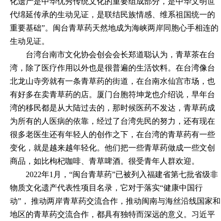
化遗产是中华优秀传统文化的重要组成部分，是中华文明世
代绵延传承的生动见证，是联结民族情感、维系祖国统一的
重要基础”。闽台青草药天然地成为海峡两岸同胞心手相连的
生动见证。
台湾台南市文化协会创会会长郑道聪认为，青草茶在台
湾，除了医疗作用以外也是很普遍的生活饮料。在台湾像台
北龙山寺旁就有一条青草药的街道，在台南水仙宫市场，也
有好多在卖青草药的店。厦门台胞符坤龙也介绍说，早年台
湾的移民都是从大陆过去的，那时候医药不发达，青草药成
为所有的人医病的依靠，经过了台湾先民的努力，还有现在
很多老医生还有年轻人的创作之下，在台湾的青草药有一些
变化，就是越来越年轻化。他们把一些青草药做成一些文创
商品，如比枸杞咖啡、青草啤酒。很受青年人群欢迎。
2022年1月，“闽台青草药”已被列入福建省第七批省级非
物质文化遗产代表性项目名录，它对于落实“健康中国行
动”， 推动两岸青草药交流合作，推动闽南与海丝沿线国家
和
地区的
青草药交流合作，都具有独特而深远的意义。习近平