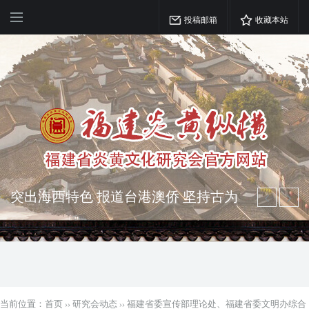
投稿邮箱
收藏本站
突出海西特色 报道台港澳侨 坚持古为
今用 力求雅俗共赏
弘扬优秀文化 振奋民族精神 介绍民族
瑰宝 宣传中华精英
当前位置：
首页
››
研究会动态
››
福建省委宣传部理论处、福建省委文明办综合