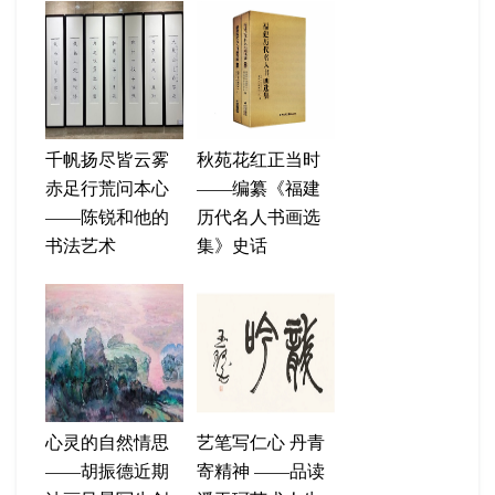
千帆扬尽皆云雾
秋苑花红正当时
赤足行荒问本心
——编纂《福建
——陈锐和他的
历代名人书画选
书法艺术
集》史话
心灵的自然情思
艺笔写仁心 丹青
——胡振德近期
寄精神 ——品读