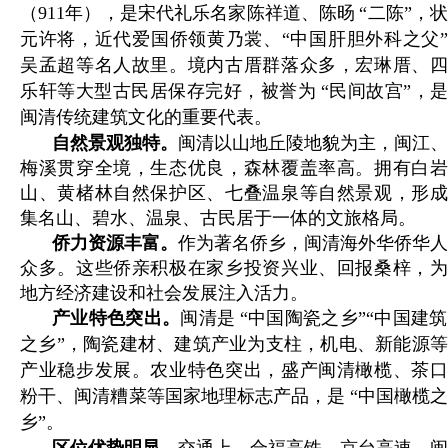
（911年），是宋代礼乐名家陈祥道、陈旸
“二陈”，状
元许将，近代爱国侨领黄乃裳、“中国肝胆外科之父”
吴孟超等名人故里。境内古厝群落众多，宏琳厝、四
乐轩等大型古民居保存完好，被誉为
“民间故宫”，是
闽清传统建筑文化的重要代表。
自然景观独特。
闽清以山地丘陵地貌为主，闽江、
梅溪贯穿全境，生态优良，森林覆盖率高。拥有白岩
山、黄楮林自然保护区、七叠温泉等自然景观，形成
集名山、碧水、温泉、古民居于一体的文旅格局。
侨力资源丰富。
作为著名侨乡，闽清海外华侨华人
众多。这些侨亲积极在家乡投资兴业、回报桑梓，为
地方经济建设和社会发展注入活力。
产业特色突出。
闽清是
“中国陶瓷之乡”“中国建筑
之乡”，陶瓷建材、建筑产业为支柱，机电、新能源等
产业稳步发展。农业特色突出，盛产闽清橄榄、茶口
粉干、闽清糟菜等国家地理标志产品，是
“中国橄榄
乡”。
区位优势明显。
交通上，合福高铁、京台高速、闽