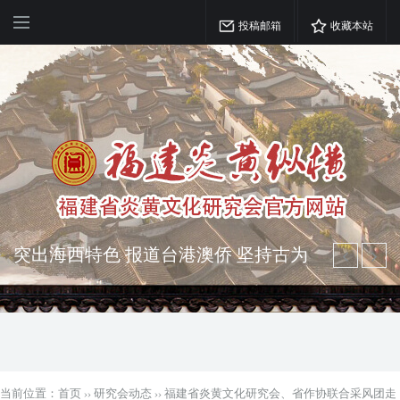
投稿邮箱
收藏本站
突出海西特色 报道台港澳侨 坚持古为
今用 力求雅俗共赏
弘扬优秀文化 振奋民族精神 介绍民族
瑰宝 宣传中华精英
当前位置：
首页
››
研究会动态
››
福建省炎黄文化研究会、省作协联合采风团走