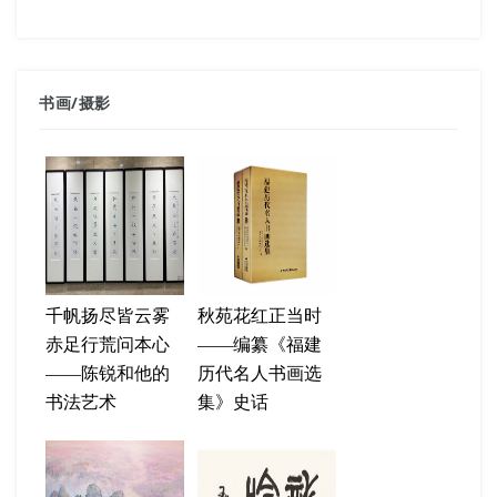
书画
/
摄影
千帆扬尽皆云雾
秋苑花红正当时
赤足行荒问本心
——编纂《福建
——陈锐和他的
历代名人书画选
书法艺术
集》史话