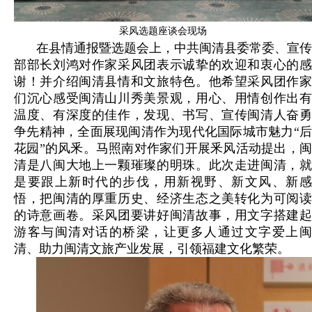
采风选题座谈会现场
在县情通报暨选题会上，中共闽清县委常委、宣传
部部长刘鸿对作家采风团表示诚挚的欢迎和衷心的感
谢！并介绍闽清县情和文旅特色。他希望采风团作家
们沉心感受闽清山川秀美景观，用心、用情创作出有
温度、有深度的佳作，发现、书写、宣传闽清人奋勇
争先精神，全面展现闽清作为现代化国际城市魅力“后
花园”的风釆。马照南对作家们开展釆风活动提出，闽
清是八闽大地上一颗璀璨的明珠。此次走进闽清，就
是要跟上新时代的步伐，用新视野、新文风、新感
悟，把闽清的厚重历史、经济生态之美转化为可阅读
的诗意画卷。采风团要讲好闽清故事，用文字搭建起
游客与闽清对话的桥梁，让更多人通过文字爱上闽
清、助力闽清文旅产业发展，引领福建文化繁荣。