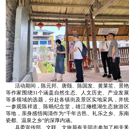
活动期间，陈元邦、唐颐、陈国发、黄莱笙、景艳
等作家围绕31个涵盖自然生态、人文历史、产业发展
等多领域的选题，分赴各镇街及景区实地采风，并统
一参观陈祥道、陈旸纪念堂，雄江橄榄湖生态旅游区
等地，亲身感悟闽清作为“千年古邑、礼乐之乡、东南
瓷都、温泉之乡”的深厚内涵。
县委宣传部、文联、文旅局有关同志参加了相关釆