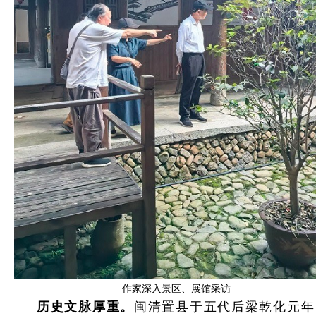
作家深入景区、展馆采访
历史文脉厚重。
闽清置县于五代后梁乾化元年