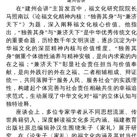
建州会讲
在“建州会讲”主旨发言中，福文化研究院院长
马照南以《论福文化精神内核：“独善其身”与“兼济
天下”》为题，深入阐释福文化核心价值。他指
出，“独善其身”与“兼济天下”是中华优秀传统文化
的重要命题，历经数千年文明演进，逐步沉淀为中
华福文化的深层精神内核与价值维度。“独善其
身”侧重个体德性涵养与精神安顿，是向内求索的内
在之福；“兼济天下”彰显社会责任担当与价值奉
献，是向外践行的外在之福。二者相辅相成、辩证
统一，共同落脚于“服务人民、服务社会”的实践理
性，构建起个体完善与社会责任相融共生的幸福追
求范式，生动展现了中华文化对“福”的立体认知与
独特诠释。
座谈会上，多位专家学者从不同思想流派、传
世典籍切入，深度解读福文化多元内涵。福建教育
出版社原总编辑孙汉生围绕朱子《家礼》展开研
究，在《论朱子〈家礼〉的福文化内涵及其对当代