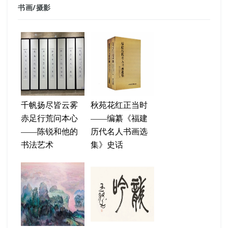
书画
/
摄影
千帆扬尽皆云雾
秋苑花红正当时
赤足行荒问本心
——编纂《福建
——陈锐和他的
历代名人书画选
书法艺术
集》史话