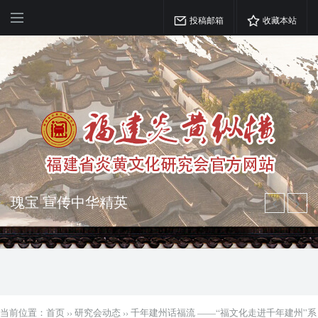
投稿邮箱
收藏本站
突出海西特色 报道台港澳侨 坚持古为
今用 力求雅俗共赏
弘扬优秀文化 振奋民族精神 介绍民族
瑰宝 宣传中华精英
当前位置：
首页
››
研究会动态
››
千年建州话福流 ——“福文化走进千年建州”系