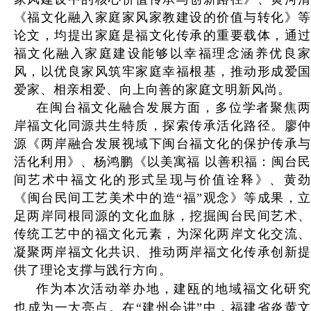
《福文化融入家庭家风家教建设的价值与转化》等
论文，均提出家庭是福文化传承的重要载体，通过
福文化融入家庭建设能够以幸福理念涵养优良家
风，以优良家风筑牢家庭幸福根基，推动形成爱国
爱家、相亲相爱、向上向善的家庭文明新风尚。
在闽台福文化融合发展方面，多位学者聚焦两
岸福文化同源共生特质，探索传承活化路径。廖仲
源《两岸融合发展视域下闽台福文化的保护传承与
活化利用》、杨鸿鹏《以美寓福 以善积福：闽台民
间艺术中福文化的形式呈现与价值诠释》、黄劲
《闽台民间工艺美术中的造“福”观念》等成果，立
足两岸同根同源的文化血脉，挖掘闽台民间艺术、
传统工艺中的福文化元素，为深化两岸文化交流、
凝聚两岸福文化共识、推动两岸福文化传承创新提
供了理论支撑与践行方向。
作为本次活动举办地，建瓯的地域福文化研究
也成为一大亮点。在“建州会讲”中，福建省炎黄文