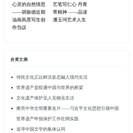
心灵的自然情思
艺笔写仁心 丹青
——胡振德近期
寄精神 ——品读
油画风景写生创
潘玉珂艺术人生
作刍议
炎黄文摘
传统文化正以鲜活姿态融入现代生活
世界遗产是联通中国与世界的桥梁
文化遗产保护见人见物见生活
擦亮中华文明重要名片——习近平文化思想引领中国
世界遗产申报保护工作壮阔实践
追寻中国文学的集体认同