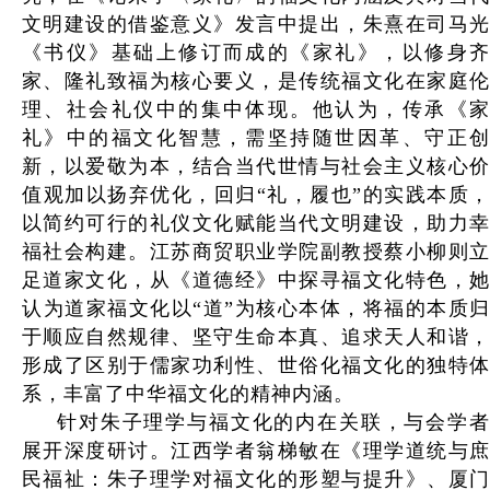
文明建设的借鉴意义》发言中提出，朱熹在司马光
《书仪》基础上修订而成的《家礼》，以修身齐
家、隆礼致福为核心要义，是传统福文化在家庭伦
理、社会礼仪中的集中体现。他认为，传承《家
礼》中的福文化智慧，需坚持随世因革、守正创
新，以爱敬为本，结合当代世情与社会主义核心价
值观加以扬弃优化，回归“礼，履也”的实践本质，
以简约可行的礼仪文化赋能当代文明建设，助力幸
福社会构建。江苏商贸职业学院副教授蔡小柳则立
足道家文化，从《道德经》中探寻福文化特色，她
认为道家福文化以“道”为核心本体，将福的本质归
于顺应自然规律、坚守生命本真、追求天人和谐，
形成了区别于儒家功利性、世俗化福文化的独特体
系，丰富了中华福文化的精神内涵。
针对朱子理学与福文化的内在关联，与会学者
展开深度研讨。江西学者翁梯敏在《理学道统与庶
民福祉：朱子理学对福文化的形塑与提升》、厦门