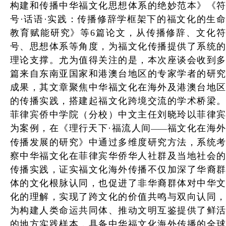
构建和传播中华福文化思想体系的绝妙范本》《符
号·话语·实践：传播修辞学框架下的福文化的生命
教育赋能研究》等6篇论文，从传播修辞、文化符
号、思想体系等角度，为福文化传播提供了系统的
理论支撑。尤为值得关注的是，本次座谈会收到多
篇来自东南亚国家和港澳台地区的专家学者的研究
成果，其文章聚焦中华福文化在海外及港澳台地区
的传播实践，搭建起福文化跨境交流的学术桥梁。
菲律宾侨中学院（分校）中文主任刘晓玲以菲律宾
为案例，在《理行天下·福流人间
福文化在海
——
传播发展的研究》中通过多维度研究方法，系统考
察中华福文化在菲律宾华侨华人社群及当地社会的
传播实践，证实福文化海外传播不仅加深了华裔群
体的文化根脉认同，也促进了非华裔群体对中华文
化的理解，实现了跨文化的价值共鸣与双向认同，
为构建人类命运共同体、推动文明互鉴提供了鲜活
的地方实践样本，具备中华福文化海外传播的全球