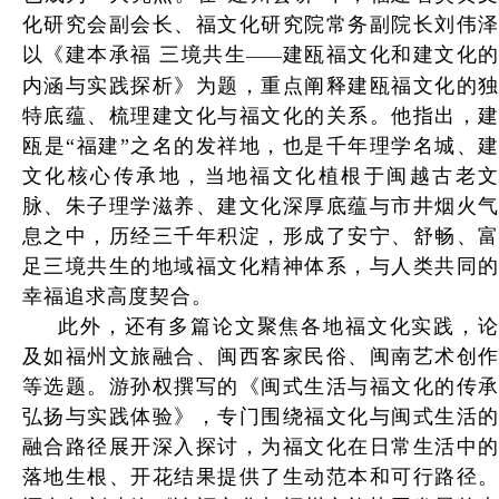
化研究会副会长、福文化研究院常务副院长刘伟泽
以《建本承福 三境共生
建瓯福文化和建文化
——
内涵与实践探析》为题，重点阐释建瓯福文化的独
特底蕴、梳理建文化与福文化的关系。他指出，建
瓯是“福建”之名的发祥地，也是千年理学名城、建
文化核心传承地，当地福文化植根于闽越古老文
脉、朱子理学滋养、建文化深厚底蕴与市井烟火气
息之中，历经三千年积淀，形成了安宁、舒畅、富
足三境共生的地域福文化精神体系，与人类共同的
幸福追求高度契合。
此外，还有多篇论文聚焦各地福文化实践，论
及如福州文旅融合、闽西客家民俗、闽南艺术创作
等选题。游孙权撰写的《闽式生活与福文化的传承
弘扬与实践体验》，专门围绕福文化与闽式生活的
融合路径展开深入探讨，为福文化在日常生活中的
落地生根、开花结果提供了生动范本和可行路径。