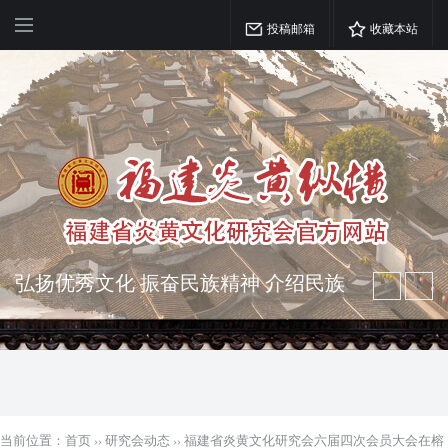
投稿邮箱
收藏本站
突出海西特色 报道台港澳侨 坚持古为
今用 力求雅俗共赏
弘扬优秀文化 振奋民族精神 介绍民族
瑰宝 宣传中华精英
当前位置：
首页
››
研究会动态
››
福建省炎黄文化研究会六届四次会员大会在榕