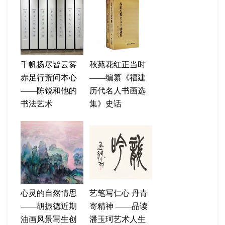
千帆扬尽皆云雾
秋苑花红正当时
赤足行荒问本心
——编纂《福建
——陈锐和他的
历代名人书画选
书法艺术
集》史话
心灵的自然情思
艺笔写仁心 丹青
——胡振德近期
寄精神 ——品读
油画风景写生创
潘玉珂艺术人生