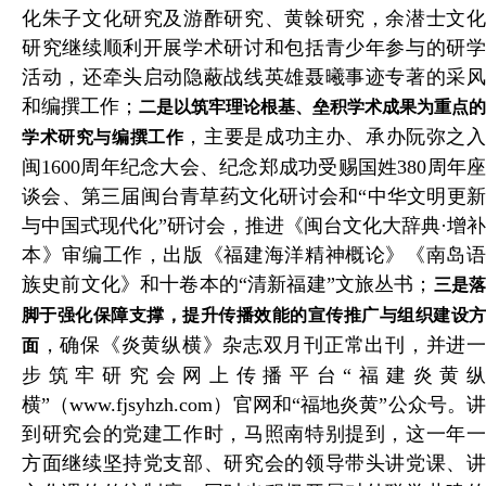
化朱子文化研究及游酢研究、黄榦研究，余潜士文化
研究继续顺利开展学术研讨和包括青少年参与的研学
活动，还牵头启动隐蔽战线英雄聂曦事迹专著的采风
和编撰工作；
二是以筑牢理论根基、垒积学术成果为重点的
，主要是成功主办、承办阮弥之
学术研究与编撰工作
闽1600周年纪念大会、纪念郑成功受赐国姓380周年座
谈会、第三届闽台青草药文化研讨会和“中华文明更新
与中国式现代化”研讨会，推进《闽台文化大辞典·增补
本》审编工作，出版《福建海洋精神概论》《南岛语
族史前文化》和十卷本的“清新福建”文旅丛书；
三是落
脚于强化保障支撑，提升传播效能的宣传推广与组织建设方
，确保《炎黄纵横》杂志双月刊正常出刊，并进
面
步筑牢研究会网上传播平台“福建炎黄纵
横”（www.fjsyhzh.com）官网和“福地炎黄”公众号。
讲
到研究会的党建工作时，马照南特别提到，这一年一
方面继续坚持党支部、研究会的领导带头讲党课、讲