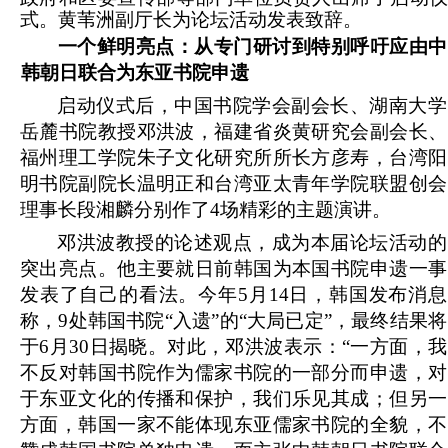
式。黄苇洲副厅长为论坛活动发表致辞。
一个鲜明亮点：从专门研讨到特别呼吁应由中
韩朝日联合为东亚书院申遗
启动仪式后，中国书院学会副会长、湖南大学
岳麓书院教授邓洪波，福建省炎黄研究会副会长、
福州理工学院朱子文化研究所所长方彦寿，台湾阳
明书院副院长温明正和台湾亚太青年学院联盟创会
理事长段湘麟分别作了4场精彩的主题演讲。
邓洪波教授的论述观点，成为本届论坛活动的
突出亮点。他主要就日前韩国为本国书院申遗一事
发表了自己的看法。今年5月14日，韩国发布消息
称，9处韩国书院“入遗”的“大局已定”，最终结果将
于6月30日揭晓。对此，邓洪波表示：“一方面，我
不反对韩国书院作为儒家书院的一部分而申遗，对
于东亚文化的传播和保护，我们乐见其成；但另一
方面，韩国一家不能体现东亚儒家书院的全貌，不