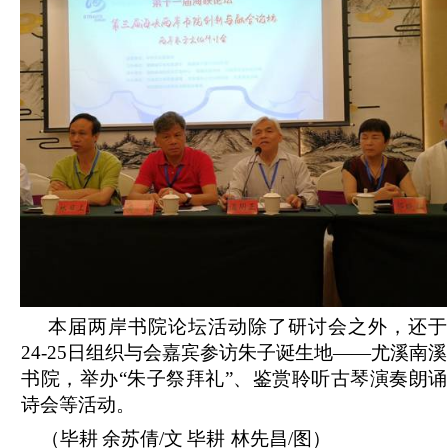
本届两岸书院论坛活动除了研讨会之外，还于
24-25日组织与会嘉宾参访朱子诞生地——尤溪南溪
书院，举办“朱子祭拜礼”、鉴赏聆听古琴演奏朗诵
诗会等活动。
（毕耕
余苏倩/文
毕耕
林先昌/图）