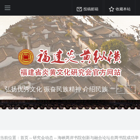
投稿邮箱
收藏本站
弘扬优秀文化 振奋民族精神 介绍民族
瑰宝 宣传中华精英
突出海西特色 报道台港澳侨 坚持古为
今用 力求雅俗共赏
当前位置：
首页
››
研究会动态
››
海峡两岸书院创新与融合论坛在两书院成功举