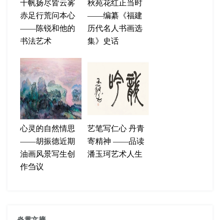
千帆扬尽皆云雾
秋苑花红正当时
赤足行荒问本心
——编纂《福建
——陈锐和他的
历代名人书画选
书法艺术
集》史话
心灵的自然情思
艺笔写仁心 丹青
——胡振德近期
寄精神 ——品读
油画风景写生创
潘玉珂艺术人生
作刍议
炎黄文摘