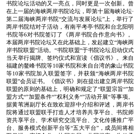
书院论坛活动的又一亮点，同时更是一次创新。曾
在上一届的海峡两岸书院论坛，即第十届海峡论坛·
第二届海峡两岸书院“交流与发展论坛”上，举行了
两岸书院结对子活动，有南平考亭书院和台北阳明
书院等6对书院签订了《两岸书院合作意向书》。
本届两岸书院论坛又在此基础上，发起建立“海峡两
岸书院联盟”活动。“书院联盟“于书院论坛启动仪式
当天举行揭牌、签约仪式和宣读《倡议书》。来自
福建的鳌峰书院等10家书院和来自台湾的象山书院
等10家书院加入联盟签字，并获颁“海峡两岸书院
联盟”会员证书。《倡议书》则在提出建立两岸书院
联盟的原则的基础上，明确和规定了“联盟宗旨“”加
盟方式“”加盟条件“”权利义务“”活动开展“等事项。
据黄苇洲副厅长在致欢迎辞中介绍和评述，两岸书
院将通过联盟联手打造人才培养共享平台、书院师
资共享平台、学术研究交流平台、文化传播推广平
台、服务模式创新平台等“五大平台”，成员间将相