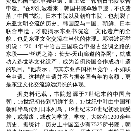
赞成韩国书院单独申遗，而主张中韩朝日书院联合
申遗。”在邓洪波看来，韩国书院单独申遗，不仅遗
落了中国书院、日本书院以及朝鲜书院，也割裂了
东亚文明交流的历史。韩国应与中国、朝鲜、日本
联合申遗，才能揭示东亚书院这一文化遗产的全
貌，也是东亚文化交流在当代的体现。邓洪波还举
例说：“2014年中哈吉三国联合申报古丝绸之路的
东段——‘丝绸之路：长安-天山廊道的路网’，就成
功入选世界文化遗产，成为首例跨国合作成功申遗
的项目。”他表示，与其东亚各国相互竞争，不如联
合申遗。这样的申遗并不占据各国当年的名额，更
是东亚文化交流源远流长的体现。
据史料记载，书院起源于7世纪末的中国唐
朝，16世纪初传到朝鲜半岛，17世纪中叶由中国和
朝鲜半岛传到日本列岛，19世纪末20世纪初发展受
挫，或撤废，或改为学堂、学校，大致有1200余年
历史。据统计，历史上中国至少有7525所书院，朝