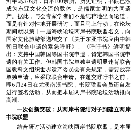
鲜半岛376所，日本100余所。历史证明，书院已然
成为东亚文化交流的载体，是儒家文明的共同遗
产。据
此，与会专家学者们不是纯粹地坐而论道，
而是有针对性地开展研讨，而且马上行动，在论坛
期间就以第十一届海峡论坛两岸书院联盟名义，向
国家文化旅游部递增交了《关于东亚书院应由中韩
朝日联合申遗的紧急呼吁》。《呼吁书》鲜明提
出：支持中国韩国等国书院申遗，肯定韩国书院申
遗的有关工作。但韩国书院单独申遗明显违背联合
国教科文组织世界遗产委员会有关规定，需要放弃
单独申请，应采取联合申请。在递交呼吁书之前，
即6月24日在尤溪南溪书院，书院联盟会员还自发
进行签名活动，从而把本届两岸书院论坛活动推向
高潮。
一次创新突破：从两岸书院结对子到建立两岸
书院联盟
结合研讨活动建立海峡两岸书院联盟，是本届