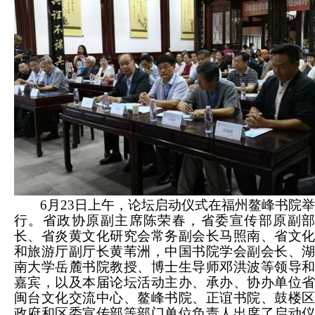
6月23日上午，论坛启动仪式在福州鳌峰书院举
行。省政协原副主席陈荣春，省委宣传部原副部
长、省炎黄文化研究会常务副会长马照南、省文化
和旅游厅副厅长黄苇洲，中国书院学会副会长、湖
南大学岳麓书院教授、博士生导师邓洪波等领导和
嘉宾，以及本届论坛活动主办、承办、协办单位省
闽台文化交流中心、鳌峰书院、正谊书院、鼓楼区
政府和区委宣传部等部门单位负责人出席了启动仪