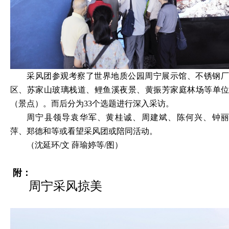
采风团参观考察了世界地质公园周宁展示馆、不锈钢厂
区、苏家山玻璃栈道、鲤鱼溪夜景、黄振芳家庭林场等单位
（景点）。而后分为33个选题进行深入采访。
周宁县领导袁华军、黄桂诚、周建斌、陈何兴、钟丽
萍、郑德和等或看望采风团或陪同活动。
（沈延环/文 薛瑜婷等/图）
附：
周宁采风掠美