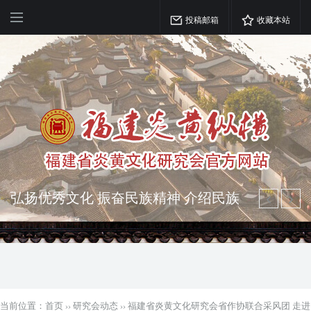
投稿邮箱
收藏本站
弘扬优秀文化 振奋民族精神 介绍民族
瑰宝 宣传中华精英
突出海西特色 报道台港澳侨 坚持古为
今用 力求雅俗共赏
当前位置：
首页
››
研究会动态
››
福建省炎黄文化研究会省作协联合采风团 走进