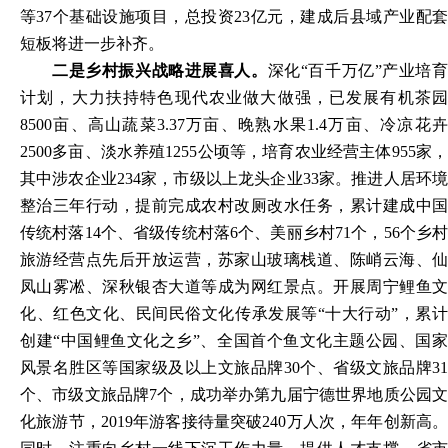
等37个基础设施项目，总投资23亿元，建成后县域产业配套
短板将进一步补齐。
二是乡村振兴战略进展喜人。
深化“百千万亿”产业培
计划，大力扶持特色现代农业做大做强，已发展有机茶园
8500亩、高山蔬菜3.37万亩、晚熟水果1.4万亩、冷凉花卉
2500多亩、淡水养殖1255公顷等，培育农业经营主体955家，
其中涉农企业234家，市级以上龙头企业33家。推进人居环境
整治三年行动，提前完成农村改厕改水任务，累计建成中国
传统村落14个、省级传统村落6个、美丽乡村71个，56个乡村
旅游经营点先后开放运营，苏家山玻璃栈道、陈峭云海、仙
凤山雾凇、深秋银杏大道等成为网红景点。开展周宁鲤鱼文
化、红色文化、民间民俗文化传承发展等“十大行动”，累计
创建“中国鲤鱼文化之乡”、全国首个鱼文化主题公园、国家
风景名胜区等国家级及以上文旅品牌30个、省级文旅品牌31
个、市级文旅品牌7个，成功举办第九届宁德世界地质公园文
化旅游节，2019年游客接待量突破240万人次，年年创新高。