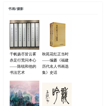
书画
/
摄影
千帆扬尽皆云雾
秋苑花红正当时
赤足行荒问本心
——编纂《福建
——陈锐和他的
历代名人书画选
书法艺术
集》史话