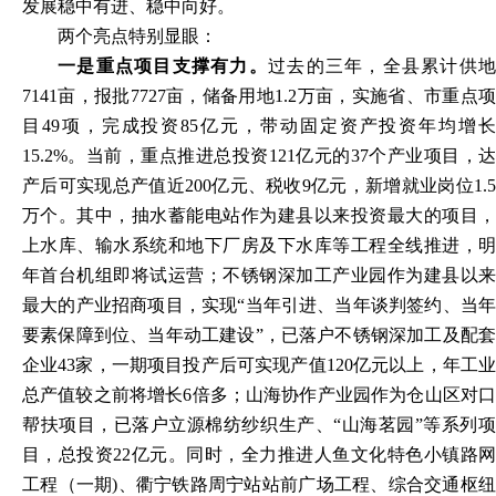
发展稳中有进、稳中向好。
两个亮点特别显眼：
一是重点项目支撑有力。
过去的三年，全县累计供地
7141亩，报批7727亩，储备用地1.2万亩，实施省、市重点项
目49项，完成投资85亿元，带动固定资产投资年均增长
15.2%。当前，重点推进总投资121亿元的37个产业项目，达
产后可实现总产值近200亿元、税收9亿元，新增就业岗位1.5
万个。其中，抽水蓄能电站作为建县以来投资最大的项目，
上水库、输水系统和地下厂房及下水库等工程全线推进，明
年首台机组即将试运营；不锈钢深加工产业园作为建县以来
最大的产业招商项目，实现“当年引进、当年谈判签约、当年
要素保障到位、当年动工建设”，已落户不锈钢深加工及配套
企业43家，一期项目投产后可实现产值120亿元以上，年工业
总产值较之前将增长6倍多；山海协作产业园作为仓山区对口
帮扶项目，已落户立源棉纺纱织生产、“山海茗园”等系列项
目，总投资22亿元。同时，全力推进人鱼文化特色小镇路网
工程（一期)、衢宁铁路周宁站站前广场工程、综合交通枢纽