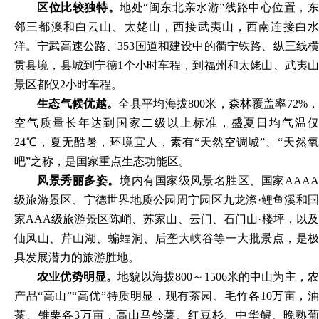
区位比较独特。
地处“闽东北亲水游”线路中心位置，
邻三都澳和白云山、太姥山，西接武夷山，西南连接白水
洋。宁武高速公路、353国道和建设中的衢宁铁路、纵三线横
贯县境，县城到宁德1个小时车程，到福州和太姥山、武夷山
景区都仅2小时车程。
生态气候优越。
全县平均海拔800米，森林覆盖率72%
空气质量长年达到国家二级以上标准，盛夏日均气温仅
24℃，夏无酷暑，环境宜人，素有“天然空调城”、“天然氧
吧”之称，是国家重点生态功能区。
风景秀丽多姿。
境内有国家级风景名胜区、国家AAAA
级旅游景区、宁德世界地质公园周宁园区九龙漈·鲤鱼溪和国
家AAA级旅游景区陈峭、苏家山、云门、石门山·楼坪，以及
仙风山、芹山湖、蝙蝠洞、后垄大峡谷等一大批景点，是极
具发展潜力的旅游胜地。
农业优势明显。
地貌以海拔800～1506米的中山为主，
产品“高山”“高优”特质明显，现有茶园、毛竹各10万亩，油
茶、锥栗各3万亩，高山马铃薯、红豆杉、中华鲟、晚熟葡