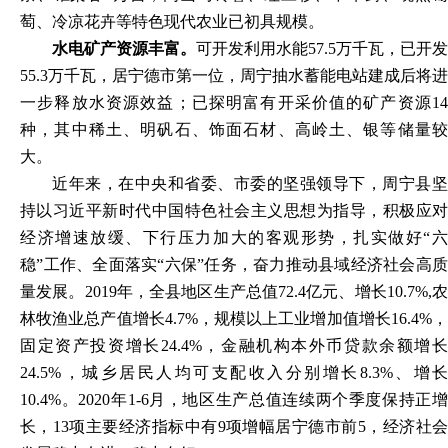
萄、冷凉花卉等特色现代农业已初具规模。
水电矿产资源丰富。
可开发利用水能57.5万千瓦，已开发
55.3万千瓦，居宁德市第一位，周宁抽水蓄能电站建成后将进
一步释放水资源效益；已探明富有开采价值的矿产资源14
种，其中稀土、明矾石、饰面石材、高岭土、银等储量较
大。
近年来，在中央和省委、市委的坚强领导下，周宁县坚
持以习近平新时代中国特色社会主义思想为指导，积极应对
经济增速放缓、下行压力加大的客观形势，扎实做好“六
稳”工作、全面落实“六保”任务，奋力推动县域经济社会高质
量发展。2019年，全县地区生产总值72.4亿元、增长10.7%,农
林牧渔业总产值增长4.7%，规模以上工业增加值增长16.4%，
固定资产投资增长24.4%，金融机构本外币贷款余额增长
24.5%，城乡居民人均可支配收入分别增长8.3%、增长
10.4%。2020年1-6月，地区生产总值连续两个季度保持正增
长，13项主要经济指标中有9项增幅居宁德市前5，经济社会