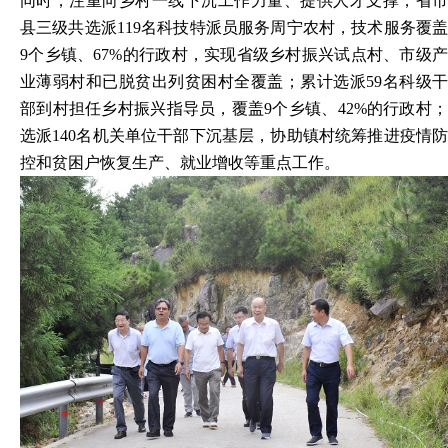
同时，注重向乡村一线下沉工作力量、提供人才支撑，省市
县三级共选派119名科技特派员服务周宁农村，技术服务覆盖
9个乡镇、67%的行政村，实现省级乡村振兴试点村、市级产
业薄弱村和已脱贫出列贫困村全覆盖；累计选派59名科级干
部到村担任乡村振兴指导员，覆盖9个乡镇、42%的行政村；
选派140名机关单位干部下沉基层，协助镇村统筹推进疫情防
控和贫困户恢复生产、就业增收等重点工作。