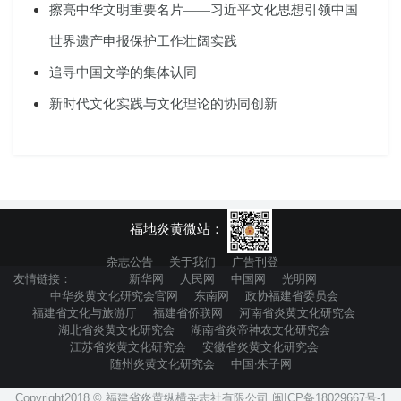
擦亮中华文明重要名片——习近平文化思想引领中国
世界遗产申报保护工作壮阔实践
追寻中国文学的集体认同
新时代文化实践与文化理论的协同创新
福地炎黄微站：
杂志公告
关于我们
广告刊登
友情链接：
新华网
人民网
中国网
光明网
中华炎黄文化研究会官网
东南网
政协福建省委员会
福建省文化与旅游厅
福建省侨联网
河南省炎黄文化研究会
湖北省炎黄文化研究会
湖南省炎帝神农文化研究会
江苏省炎黄文化研究会
安徽省炎黄文化研究会
随州炎黄文化研究会
中国·朱子网
Copyright2018 © 福建省炎黄纵横杂志社有限公司 闽ICP备18029667号-1