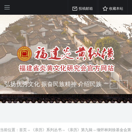
投稿邮箱
收藏本站
弘扬优秀文化 振奋民族精神 介绍民族
瑰宝 宣传中华精英
突出海西特色 报道台港澳侨 坚持古为
今用 力求雅俗共赏
当前位置：
首页
››
《亲历》系列丛书
››
《亲历》第九辑
››
缅怀林则徐基金会第