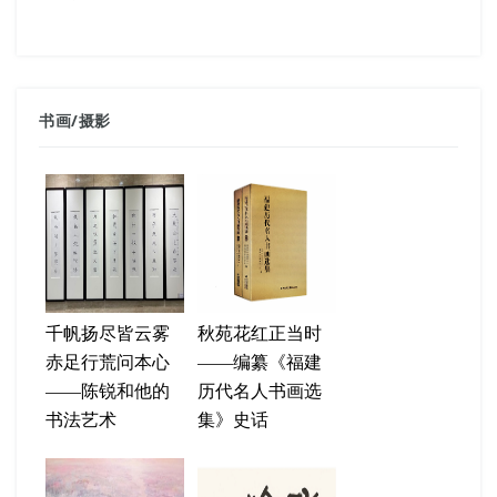
书画
/
摄影
千帆扬尽皆云雾
秋苑花红正当时
赤足行荒问本心
——编纂《福建
——陈锐和他的
历代名人书画选
书法艺术
集》史话