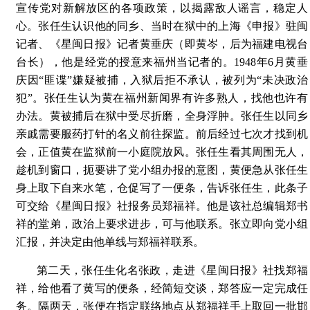
宣传党对新解放区的各项政策，以揭露敌人谣言，稳定人
心。张任生认识他的同乡、当时在狱中的上海《申报》驻闽
记者、《星闽日报》记者黄垂庆（即黄岑，后为福建电视台
台长），他是经党的授意来福州当记者的。1948年6月黄垂
庆因“匪谍”嫌疑被捕，入狱后拒不承认，被列为“未决政治
犯”。张任生认为黄在福州新闻界有许多熟人，找他也许有
办法。黄被捕后在狱中受尽折磨，全身浮肿。张任生以同乡
亲戚需要服药打针的名义前往探监。前后经过七次才找到机
会，正值黄在监狱前一小庭院放风。张任生看其周围无人，
趁机到窗口，扼要讲了党小组办报的意图，黄便急从张任生
身上取下自来水笔，仓促写了一便条，告诉张任生，此条子
可交给《星闽日报》社报务员郑福祥。他是该社总编辑郑书
祥的堂弟，政治上要求进步，可与他联系。张立即向党小组
汇报，并决定由他单线与郑福祥联系。
第二天，张任生化名张政，走进《星闽日报》社找郑福
祥，给他看了黄写的便条，经简短交谈，郑答应一定完成任
务。隔两天，张便在指定联络地点从郑福祥手上取回一批邯