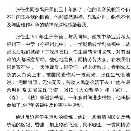
张任生同志离开我们已十年多了，他的音容笑貌至今仍
不时闪现在我的眼前。他那豁然胸襟、乐观处世、临危不惧
及与困难作斗争的精神深深地感染着我。
张任生1931年生于宁德，与我同年。他初中毕业后考人
福州三一中学（今福州九中），一学期后转学到省福中，从
那以后我们就结下了深厚友谊。任生重感情讲义气，对有困
难的人都乐意帮助。他心地善良，同情劳苦大众。在校我们
同是寄宿生，一天晚饭后，同学们一起上街散步，看到农民
挑的大白菜上市，被国民党伤兵一抢而光。张任生气愤地
说：“黑暗透顶，无法无天，劳动人民怎么活下去！”他在课
余时间常去省立图书馆，阅读《大众哲学》和《家》、
《春》、《秋》等进步书籍。一年多时间进步很快，他积极
参加了1947年省福中反迫害学生运动。
通过反迫害学生运动的锻炼，他进一步看清国民党反动
统治的凶狠、昏庸，加上物价飞涨，民不聊生，一贯同情劳