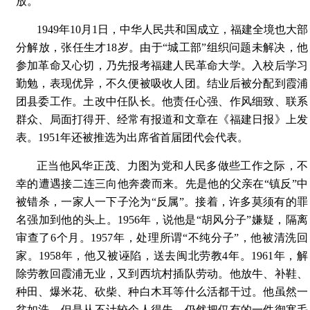
放。
1949年10月1日，中华人民共和国成立，福建全境也大部
分解放，张任生才18岁。由于“城工部”组织问题未解决，他
参加革命又心切，乃先报考福建人民革命大学。入校后学习
勤勉，表现优异，不久便被吸收人团。结业后被分配到霞浦
团县委工作。土改中任队长。他责任心强、作风细致、联系
群众、局面打得开、经常有报道和文章在《福建日报》上发
表。1951年还被推选为出席省首届团代会代表。
正当他风华正茂、力图为党和人民多做些工作之际，不
幸的遭遇接二连三向他奔袭而来。先是他的父亲在“镇反”中
被错杀，一家人一下子沦为“反属”。接着，许多莫须有的罪
名强加到他的头上。1956年，说他是“胡风分子”嫌疑，隔离
审查了6个月。1957年，处理所谓“不纯分子”，他被清洗回
家。1958年，他又被诬陷，送去闽北劳教4年。1961年，解
除劳教回霞浦无业，又到西坑村插队劳动。他放牛、补鞋、
种田、爆米花、砍柴、种白木耳等什么活都干过。他虽然一
贫如洗，但是从不计较个人得失，仍然把仅有的一件御寒毛