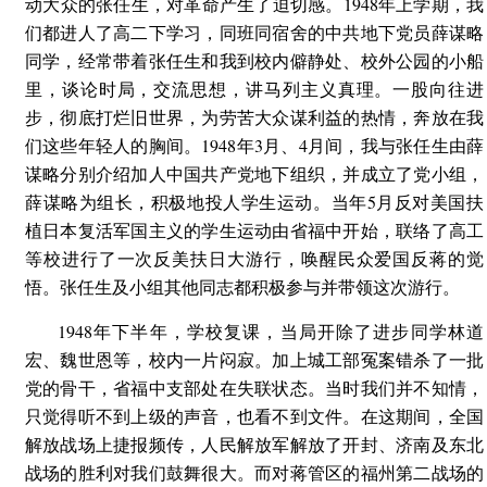
动大众的张任生，对革命产生了迫切感。1948年上学期，我
们都进人了高二下学习，同班同宿舍的中共地下党员薛谋略
同学，经常带着张任生和我到校内僻静处、校外公园的小船
里，谈论时局，交流思想，讲马列主义真理。一股向往进
步，彻底打烂旧世界，为劳苦大众谋利益的热情，奔放在我
们这些年轻人的胸间。1948年3月、4月间，我与张任生由薛
谋略分别介绍加人中国共产党地下组织，并成立了党小组，
薛谋略为组长，积极地投人学生运动。当年5月反对美国扶
植日本复活军国主义的学生运动由省福中开始，联络了高工
等校进行了一次反美扶日大游行，唤醒民众爱国反蒋的觉
悟。张任生及小组其他同志都积极参与并带领这次游行。
1948年下半年，学校复课，当局开除了进步同学林道
宏、魏世恩等，校内一片闷寂。加上城工部冤案错杀了一批
党的骨干，省福中支部处在失联状态。当时我们并不知情，
只觉得听不到上级的声音，也看不到文件。在这期间，全国
解放战场上捷报频传，人民解放军解放了开封、济南及东北
战场的胜利对我们鼓舞很大。而对蒋管区的福州第二战场的