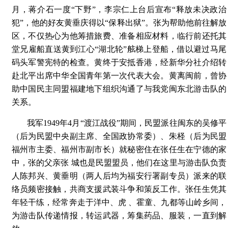
月，蒋介石一度“下野”，李宗仁上台后宣布“释放未决政治
犯”，他的好友黄垂庆得以“保释出狱”。张为帮助他前往解放
区，不仅热心为他筹措旅费、准备相应材料，临行前还托其
堂兄雇船直送黄到江心“湖北轮”舷梯上登船，借以避过马尾
码头军警宪特的检查。黄终于安抵香港，经新华分社介绍转
赴北平出席中华全国青年第一次代表大会。黄离闽前，曾协
助中国民主同盟福建地下组织沟通了与我党闽东北游击队的
关系。
我军1949年4月“渡江战役”期间，民盟派往闽东的吴修平
（后为民盟中央副主席、全国政协常委）、朱柽（后为民盟
福州市主委、福州市副市长）就秘密住在张任生在宁德的家
中，张的父亲张 城也是民盟盟员，他们在这里与游击队负责
人陈邦兴、黄垂明（两人后均为福安行署副专员）派来的联
络员频密接触，共商支援武装斗争和策反工作。张任生凭其
年轻干练，经常奔走于洋中、虎 、霍童、九都等山岭乡间，
为游击队传递情报，转运武器，筹集药品、服装，一直到解