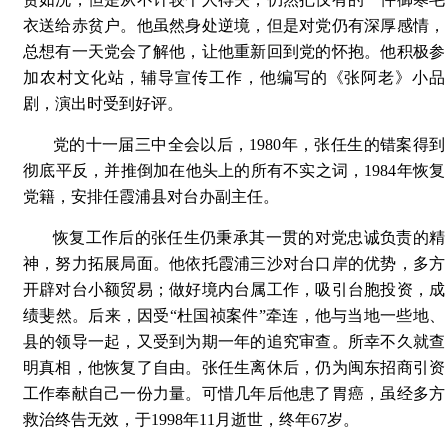
衣送给赤贫户。他虽然身处逆境，但是对党仍有深厚感情，
总想有一天党会了解他，让他重新回到党的怀抱。他积极参
加农村文化站，辅导宣传工作，他编写的《张阿老》小品
剧，演出时受到好评。
党的十一届三中全会以后，1980年，张任生的错案得到
彻底平反，并推倒加在他头上的所有不实之词，1984年恢复
党籍，安排任霞浦县对台办副主任。
恢复工作后的张任生仍秉承其一贯的对党忠诚负责的精
神，努力拓展局面。他依托霞浦三沙对台口岸的优势，多方
开辟对台小额贸易；做好境内台属工作，吸引台胞投资，成
绩斐然。后来，因受“杜国祯案件”牵连，他与当地一些地、
县的领导一起，又受到为期一年的追究审查。所幸不久就查
明真相，他恢复了自由。张任生离休后，仍为闽东招商引资
工作奉献自己一份力量。可惜几年后他患了胃癌，虽经多方
救治终告无效，于1998年11月逝世，终年67岁。