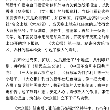
郸新华广播电台口播记录稿和外电有关解放战场报道，以及
香港《华商报》、《文汇报》的剪报资料。当我们看到这些
宝贵资料时真是欣喜若狂，如获至宝。薛谋略提议以“大众
社”名义出版《大众报》。当天晚上就在张任生的走读宿舍
大营房58号，由薛谋略、张任生、游德馨，再加上一位高工
同学、地下党员游申用简陋印刷工具，开夜车于天亮之前印
出16开的地下报纸——《大众报》第一期。秘密分发给市
区、农村的基本群众，引起了极大的震动。
后来经过充实、扩版，先后搬迁了5个地点，共刊印12
期，并印制了《新民主主义论》、《中国革命和中国共产
党》、《三大纪律八项注意》、《解放军为何胜利》等一批
小册子。《大众报》刊出的新华社红色电波，像一把火炬，
点燃了黎明前的黑暗大地，接到报纸的人竞相传阅，暗中奔
走相告，起了鼓舞斗志，安定人心，震慑敌人的作用。张任
生呕心沥血，为创办《大众报》立下了汗马功劳。
《大众报》结束后，张任生仍在福州坚持斗争。1949年1