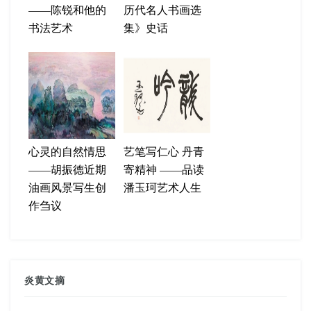
——陈锐和他的
历代名人书画选
书法艺术
集》史话
心灵的自然情思
艺笔写仁心 丹青
——胡振德近期
寄精神 ——品读
油画风景写生创
潘玉珂艺术人生
作刍议
炎黄文摘