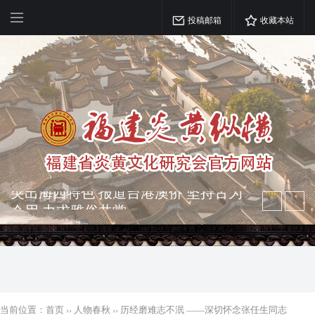
投稿邮箱
收藏本站
弘扬优秀文化 振奋民族精神 介绍民族
瑰宝 宣传中华精英
突出海西特色 报道台港澳侨 坚持古为
今用 力求雅俗共赏
当前位置：
首页
››
人物春秋
››
历经磨难志不泯 ——深切怀念张任生同志