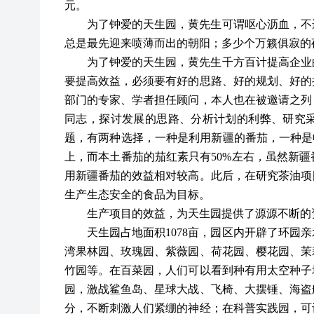
元。
为了钟爱的天生园，黄先生可谓呕心沥血，不
总是最先迎来喷薄而出的朝阳；多少个万籁俱寂的
为了钟爱的天生园，黄先生千方百计提高企业
要提高效益，必须要有好的思路、好的规划、好的
部门的专家、学者担任顾问，本人也在被邀请之列
同志，探讨发展的思路、分析计划的利弊、研究
题，有两种选择，一种是利用新疆的番茄，一种是
上，而本土番茄的茄红素只有50%左右，虽然新
用新疆番茄的效益相对较高。此后，在研究茶油项
生产生态安全的食品为目标。
生产项目的效益，为天生园提供了源源不断的
天生园占地面积
1078亩，园区内开辟了环园
湾果林园、玫瑰园、紫薇园、荷花园、樱花园、茉
竹园等。在百菜园，人们可以看到种有用太空种子
园，激战鲨鱼岛、星球大战、飞椅、大摆锤、海盗
分，不断刺激人们紧绷的神经；在科普实践园，可