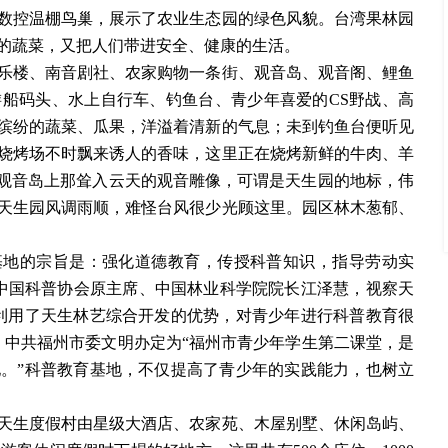
数控温棚鸟巢，展示了农业生态园的绿色风貌。台湾果林园
的蔬菜，又把人们带进安全、健康的生活。
乐楼、南音剧社、农家购物一条街、观音岛、观音阁、鲤鱼
游船码头、水上自行车、钓鱼台、青少年喜爱的
CS野战、高
缤纷的蔬菜、瓜果，洋溢着清新的气息；未到钓鱼台便听见
烧烤场不时飘来诱人的香味，这里正在烧烤新鲜的牛肉、羊
；观音岛上那耸入云天的观音雕像，可谓是天生园的地标，伟
天生园风调雨顺，难怪台风很少光顾这里。园区林木葱郁、
基地的宗旨是：强化道德教育，传授科普知识，指导劳动实
，中国科普协会原主席、中国林业科学院院长江泽慧，视察天
利用了天生林艺综合开发的优势，对青少年进行科普教育很
、中共福州市委文明办定为“福州市青少年学生第二课堂，是
。”科普教育基地，不仅提高了青少年的实践能力，也树立
天生度假村由星级大酒店、农家苑、木屋别墅、休闲岛屿、