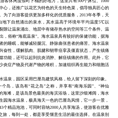
是游客休闲度假时下榻的好地方，这里共有
500个床位、1000
中心，还推广以花艺为特色的天生特色菜，倡导独具匠心的
为了向游客提供更加多样化的优质服务，2013年冬季，天
由地下自然涌出的泉水，其水温高于环境年平均温度5℃以
裂隙让温泉涌出、地层中有储存热水的空间等三个条件。温
出，俗称“海底温泉”。海水温泉具有较好的保健功能，据海
者的睡眠，能够减轻腿沉、静脉曲张患者的痛苦。海水温泉
兴奋性，缓解肌肉、肌腱和韧带痉挛及僵直状态，产生镇痛
噬功能，还可以起到抗炎消肿、解痉镇痛的作用。此外，它
少炎症产物及代谢产物的堆积，加速组织再生能力和细胞活
水温泉，园区采用巴厘岛建筑风格，给人留下深刻的印象。
的一个岛，该岛有“花之岛”之称，并享有“南海乐园”、“神仙
处的海滩，是该岛景色最美的海滨浴场，这里沙细滩阔，海水
生园海水温泉，极具海天一色的巴厘岛风情，它一步一景，
3个精品泡池，可同时容纳2000人共享海汤，使游客在优雅
汤之旅，每到一处，都是享受惬意生活的最佳选择。在温泉别