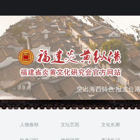
弘扬优秀文化 振奋民族
突出海西特色 报道台港
人物春秋
文坛艺苑
文化长廊