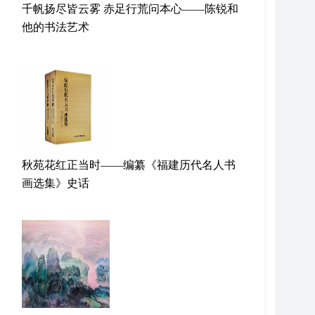
千帆扬尽皆云雾 赤足行荒问本心——陈锐和
他的书法艺术
秋苑花红正当时——编纂《福建历代名人书
画选集》史话