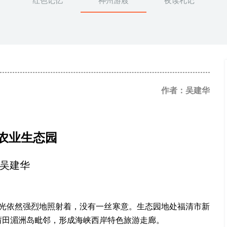
红色记忆
神州游屐
夜读札记
作者：吴建华
农业生态园
吴建华
光依然强烈地照射着，没有一丝寒意。生态园地处福清市新
、莆田湄洲岛毗邻，形成海峡西岸特色旅游走廊。