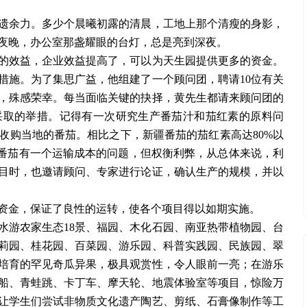
遗余力。多少个晨曦初露的清晨，工地上那个清瘦的身影，
夜晚，办公室那盏耀眼的台灯，总是亮到深夜。
的效益，企业效益提高了，可以为天生园提供更多的资金。
措施。为了集思广益，他组建了一个顾问团，聘请
10位有关
，殊感荣幸。每当面临关键的抉择，黄先生都请来顾问团的
采取的举措。记得有一次研究生产番茄汁和茄红素的原料问
收购当地的番茄。相比之下，新疆番茄的茄红素高达80%以
疆番茄有一个运输成本的问题，但权衡利弊，从总体来说，利
目时，也邀请顾问、专家进行论证，确认生产的规模，并以
资金，保证了良性的运转，使各个项目得以如期实施。
亲水游农家生态18景、福园、木化石园、南亚热带植物园、台
莉园、桂花园、百菜园、游乐园、科普实践园、民族园、翠
培育的罕见奇瓜异果，极具观赏性，令人眼前一亮；在游乐
船、青蛙跳、卡丁车、摩天轮、地震体验室等项目，惊险万
让学生们尝试非物质文化遗产陶艺、剪纸、石膏像制作等工