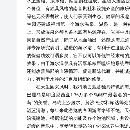
水上酒楼、康乐楼、南音剧社组成。星级大酒店
个餐位，有独具风格的南音剧社和设施齐全的康乐
绿色无公害餐饮，使人们享受到生态、健康的乐趣。
生园还建成福州第一个海水温泉。温泉，是一种
上。形成温泉必须具备地底有热源存在、岩层中具
泉是自然产生的，除了从地面涌出，还能从海底涌
洋专家研究表明，温暖的海水浴，有利于过度疲劳
的保健功效可谓多矣，它不仅可以降低神经末梢的
效果，由于海水温泉具有活跃单核巨噬细胞系统吞
还能改善局部的血液循环、促进新陈代谢，并能减
力，有利于水肿的消退及组织的修复。
在天生园采风时，我特地去观赏独具特色的海
巴厘岛是印度尼西亚
1.36万多个岛屿中最著名
岛”的美誉。岛屿上沙努尔、努沙·杜尔和库达等
湛蓝清澈，每年来此游览的各国游客络绎不绝。天
沿溪建池。根据泡汤的功能及各个泡池区域，共设4
舒缓的音乐中，享受轻松惬适的户外SPA养生泡