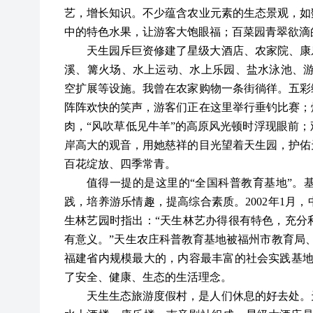
艺，增长知识。不少蕴含农业元素的生态景观，如
中的特色水果，让游客大饱眼福；百菜园青翠欲滴
天生园斥巨资修建了星级大酒店、农家院、康
溪、篝火场、水上运动、水上乐园、盐水泳池、
空扩展等设施。我曾在农家购物一条街徜徉。五彩
阵阵欢快的笑声，游客们正在这里举行垂钓比赛；
肉，“风吹草低见牛羊”的高原风光顿时浮现眼前
岸高大的观音，用她慈祥的目光望着天生园，护佑
百花绽放、四季常青。
值得一提的是这里的
“全国科普教育基地”。
践，培养游乐情趣，提高综合素质。2002年1月
生林艺园时指出：“天生林艺办得很有特色，充分
有意义。”天生农庄科普教育基地被福州市教育局
福建省内规模最大的，内容最丰富的社会实践基地
了安全、健康、生态的生活理念。
天生生态旅游度假村，是人们休息的好去处。