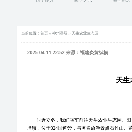
国学经典
闽学之光
海丝悠远
当前位置：
首页
››
神州游屐
››
天生农业生态园
2025-04-11 22:52 来源：福建炎黄纵横
天生
时近立冬，我们驱车前往天生农业生态园。阳
厝镇，位于
324国道旁，与著名旅游景点石竹山