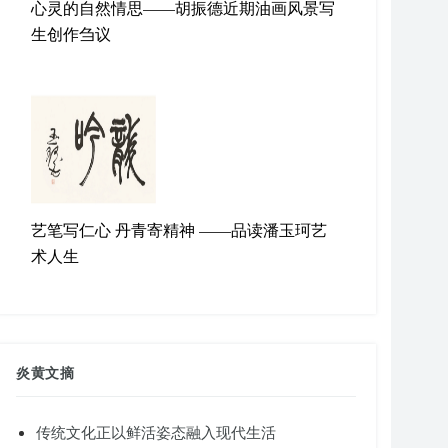
心灵的自然情思——胡振德近期油画风景写
生创作刍议
艺笔写仁心 丹青寄精神 ——品读潘玉珂艺
术人生
炎黄文摘
传统文化正以鲜活姿态融入现代生活