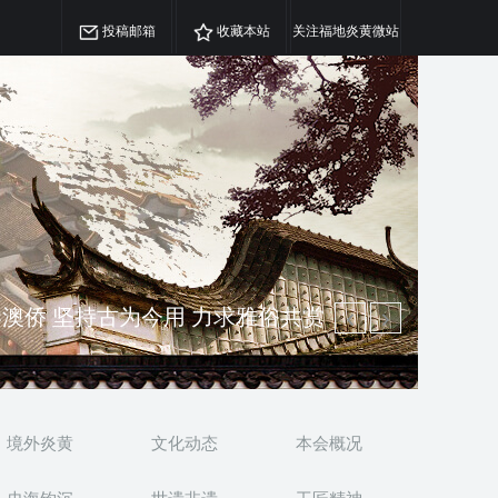
投稿邮箱
收藏本站
关注福地炎黄微站
精神 介绍民族瑰宝 宣传中华精英
澳侨 坚持古为今用 力求雅俗共赏
境外炎黄
文化动态
本会概况