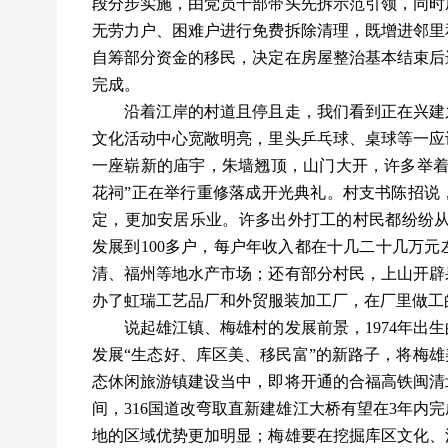
段分步实施，由党员干部带头先拆示范引领，同时
无劳力户、困难户进行免费拆除清理，既增进邻里
自筹部分资金的移民，决定在房屋整治基本结束后
完成。
沿着江岸的村道且停且走，我们看到正在兴建之
文化活动中心宽敞明亮，里头乒乓球、桌球等一应
一座崭新的庙宇，朱墙翘顶，山门大开，许多举
花祠”正在举行重修落成开光典礼。村支书陈招说
定，更加安居乐业。许多出外打工的村民都纷纷从
发展到100多户，每户年收入都在十几二十几万
清、福州等地水产市场；还有部分村民，上山开辟果
办了虹瑞工艺品厂和外贸服装加工厂，在厂里做工的2
说起雄江镇、梅雄村的发展前景，
1974年
发展“生态好、库区美、移民富”的新路子，将梅雄
态休闲旅游镇建设当中，即将开通的合福高铁闽清北
间，316国道改弯取直新建雄江大桥有望在3年内
地的区域优势更加明显；梅雄要在挖掘库区文化、