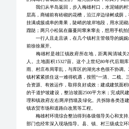
我们从半岛返回，步入梅雄村口，水泥铺的村道
层高，商铺前有砖砌的花槽，沿江岸边绿树成荫，
挂满成簇成串的青果，陡峭的坡岸地段，用水泥砌
蹓跶；两只小松鼠在藤蔓间窜来窜去，想用手机拍
一行人且走且谈，在几个镇村主管领导的娓娓叙
前徐徐展开。
梅雄村是雄江镇政府所在地，距离闽清城关
人。土地面积15327亩。这个上世纪80年代后
雨、村庄布局零乱，与库区的湖光水色很不协调。2
镇村紧紧抓住这一难得机遇，按照“一清、二梳、
合资源、有效运作，取得良好成效：建成建筑面积8
的干道护坡建设，整治坡面2500平方米；完成民建
理和镇政府左右两岸挡墙及绿化。共拆除各类违建和
镇农贸市场和道路白改黑等工程。
梅雄村环境综合整治得到各级领导关心和支持。
部门也经常深入现场指导。县、镇、村三级成立环