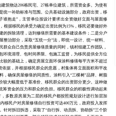
及的建筑物达206栋民宅、27栋单位建筑，所需资金多。为使有
是统一补助标准与范围。公共基础设施部分，政府出资，移
子谁抱走”，主管单位按设计要求出全资做好立面与屋面修
，根据移民的承受力确定出资比例为15%，移民还要做好外
建的拆除清理，达到修缮所需要的基本建设条件；二是分户
屋整治部分，采取“五统一分”法，即统一设计、统一材料、
民群众自己负责房屋修缮质量的同时，镇村组建工作团队，
、包环境清理、包时间界限、包施工监督，为移民提供全方位
比较的基础上，确定房屋立面环保涂料修缮每平方米不超过
出资依据，并根据移民群众的意愿，村集体将立面面积和平改
料，确保房屋修缮的同质性。涂料引入“三棵树”品牌、树脂
工价较大幅度低于基准价、移民群众的出资部分更少。这种做
轻统筹资金的压力和群众的负担。移民群众的积极性调动起来
方，多数原房屋为二层的移民户都按照规划设计进行加层加
内移民户对房屋修缮自行投资可达400万元，政府投入发挥
。针对拆旧拆违，采取了“自行拆、动员拆、协助拆”三个阶