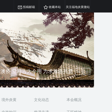
投稿邮箱
收藏本站
关注福地炎黄微站
精神 介绍民族瑰宝 宣传中华精英
澳侨 坚持古为今用 力求雅俗共赏
境外炎黄
文化动态
本会概况