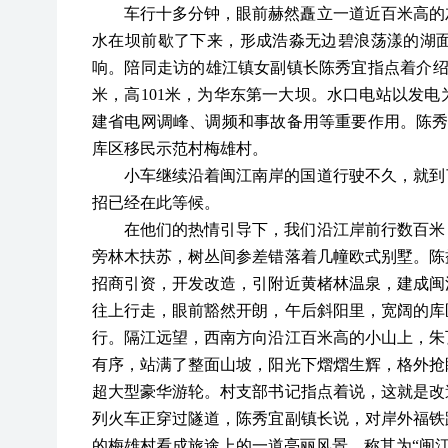
车行十多分钟，眼前赫然矗立一道近百米高的
水在坝前歇了下来，形成浩淼无边碧浪荡漾的湖
响。陪同走访的雄江镇女副镇长陈秀宜指点着介
米，高101米，为华东第一大坝。水口电站以发
建省电网调峰、调频和事故备用等重要作用。陈秀
库区移民示范村梅雄村。
小车继续沿着闽江南岸的国道行驶不久，就到
招已经在此等候。
在他们的热情引导下，我们沿江岸前行数百米
旁林木扶苏，树丛间参差错落着几幢欧式别墅。陈
招商引资，开发改造，引附近黄楮林温泉，建成闽
往上行走，眼前豁然开朗，午后斜阳里，宽阔的库
行。隔江远望，西南方向沿江百米高的小山上，朱
有序，站满了整面山坡，阳光下熠熠生辉，格外抢
超大型豪华游轮。村支部书记指点着说，这就是改
列火车正穿过隧道，陈秀宜副镇长说，对岸外福铁
的梅雄村看成旅途上的一道亮丽风景，称其为
“闽