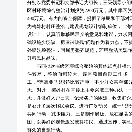
分别以党委书记和支部书记为组长，三级领导小组
区村环境综合整治计划投资
2200万元，其中库区
400万元。有力的资金保障，提振了移民和干部
为梅雄村村庄整治与建设规划设计编制单位，上海
设计上，认真听取移民群众的意见和建议，力求因
础设施少弱缺、房屋裸破残”问题作为着力点，不
外墙洗脸整洁，附属房整齐规范，环境整洁美观”
升移民村品味。
与同批次省级环境综合整治的其他试点村相比，
件较差，整治面积较大。库区项目前期工作多
工，
“等靠要”思想还比较严重，不少群众甚至部
虑。对此，梅雄村在宣传上主要采取三种办法：
虑，并做好入户日志，记录各户的困难，收集群众
是召开多层次移民会议。进行广泛动员，统一思想
共同行动，减少阻力。三是制作展板。放在显著
图，以美好的愿景激发鼓舞移民。通过宣传，实现了
群众的自觉行动。