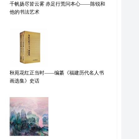
千帆扬尽皆云雾 赤足行荒问本心——陈锐和
他的书法艺术
秋苑花红正当时——编纂《福建历代名人书
画选集》史话