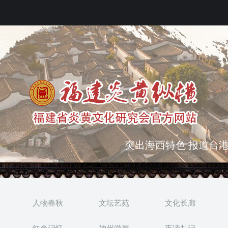
弘扬优秀文化 振奋民族
突出海西特色 报道台港
人物春秋
文坛艺苑
文化长廊