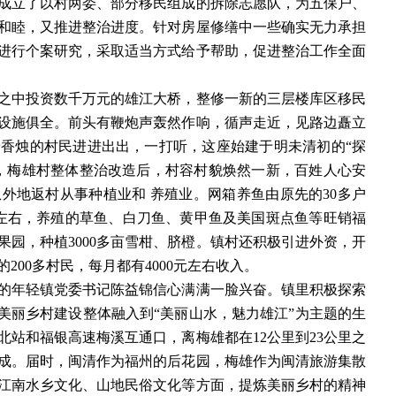
成立了以村两委、部分移民组成的拆除志愿队，为五保户、
和睦，又推进整治进度。针对房屋修缮中一些确实无力承担
进行个案研究，采取适当方式给予帮助，促进整治工作全面
中投资数千万元的雄江大桥，整修一新的三层楼库区移民
设施俱全。前头有鞭炮声轰然作响，循声走近，见路边矗立
着香烛的村民进进出出，一打听，这座始建于明未清初的
“探
，梅雄村整体整治改造后，村容村貌焕然一新，百姓人心安
外地返村从事种植业和 养殖业。网箱养鱼由原先的30多户
元左右，养殖的草鱼、白刀鱼、黄甲鱼及美国斑点鱼等旺销福
园，种植3000多亩雪柑、脐橙。镇村还积极引进外资，开
00多村民，每月都有4000元左右收入。
出生的年轻镇党委书记陈益锦信心满满一脸兴奋。镇里积极探索
美丽乡村建设整体融入到“美丽山水，魅力雄江”为主题的生
站和福银高速梅溪互通口，离梅雄都在12公里到23公里之
完成。届时，闽清作为福州的后花园，梅雄作为闽清旅游集散
江南水乡文化、山地民俗文化等方面，提炼美丽乡村的精神