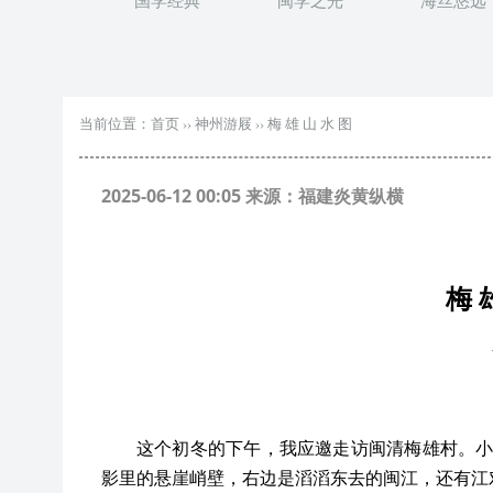
国学经典
闽学之光
海丝悠远
当前位置：
首页
››
神州游屐
››
梅 雄 山 水 图
2025-06-12 00:05 来源：福建炎黄纵横
梅
这个初冬的下午，我应邀走访闽清梅雄村。
影里的悬崖峭壁，右边是滔滔东去的闽江，还有江