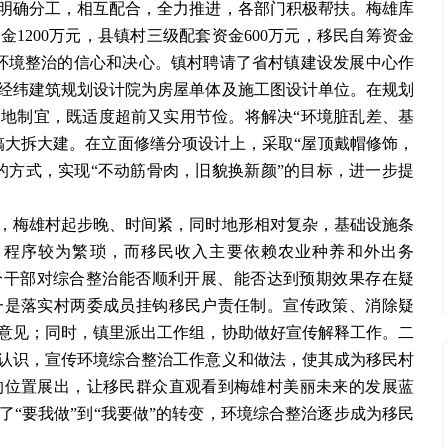
明确分工，相互配合，全力推进，各部门积极帮扶。梅雄库
资金1200万元，县镇村三级配套资金600万元，移民自筹资金
对环境整治的信心和决心。镇村聘请了省村镇建设发展中心作
经纬建筑规划设计院为房屋单体及施工图设计单位。在规划
地制宜，既适度超前又实用节俭。将解决“环境脏乱差、基
搞大拆大建。在立面修缮分项设计上，采取“屋顶戴帽修饰，
的方式，实现“不动筋骨肉，旧貌换新颜”的目标，进一步提
梅雄村起步晚、时间紧，同时地形相对复杂，基础设施条
、程序较为繁琐，而移民收入主要依赖农业种养和外出务
分干部对综合整治能否顺利开展、能否达到预期效果存在疑
一是落实村两委成员挂钩移民户责任制。宣传政策、消除疑
意见；同时，镇里派出工作组，协助做好宣传解释工作。二
认识，宣传环境综合整治工作意义和做法，使其成为移民村
的位置展出，让移民群众直观看到梅雄村美丽未来的发展蓝
“要我做”到“我要做”的转变，环境综合整治逐步成为移民