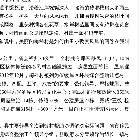
平缓整洁，沿着江岸蜿蜒深入。临街的砖混楼房大多两三
有松树、柯树、大丛的凤尾绿竹；几棵橄榄树浓密的枝叶间
成网格，里头种满各色花草，水岸树丛里间或有鸡鹅在览食
照，可惜画面总是没能定格。村庄一派和谐宁静。
说中，美丽的梅雄村是如何由丑小鸭变凤凰的画卷在我眼
22公里，省会福州78公里；全村共有库区移民338户，1049
期库区整体搬迁的移民村基础设施差，房屋立面陈旧、屋顶漏
012年12月，梅雄村被列为省级库区环境综合整治试点村，
三修、四配、五绿、六管”的要求，强化领导、严格规划、整
60平方米的库区移民文化中心；完成村部至镇政府长350米
房屋整治114栋、修缮57栋、公建房屋27栋，完成“三线”梳
乱搭盖315处、4300平方米；目前正在推进镇区绿化、集
县主要领导多次到镇村帮助协调解决实际问题。省市移民
境综合整治工作领导小组，县政府以分管领导为组长，镇村