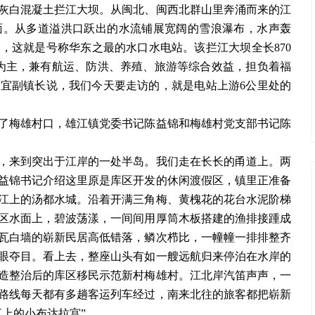
灰白混凝土拦江大坝。从闽北、闽西北群山里奔涌而来的江
面。从多道溢洪口跃出的水流铺展宽阔的雪浪瀑布，水声轰
绍，这就是号称华东之最的水口水电站。该拦江大坝全长
870
电为主，兼有航运、防洪、养殖、旅游等综合效益，担负着福
宜副镇长说，我们今天要走访的，就是电站上游6公里处的
了梅雄村口，雄江镇党委书记陈益锦和梅雄村党支部书记陈
，来到突出于江岸的一处半岛。我们走在长长的甬道上。两
益锦书记介绍这里原是库区开发的休闲渡假区，镇里正准备
江上的汤都水城。沿着开满三角梅、黄槐花的花台水泥阶梯
区水面上，碧波荡漾，一间间用厚筒木板搭建的渔排接踵成
瓦白墙的崭新民居高低错落，鳞次栉比，一幢幢一排排整齐
眼夺目。看上去，整座山头有如一艘远航归来停泊在水岸的
造整治后的库区移民示范新村梅雄村。江北岸汽笛声声，一
路线每天都有多趟客运列车经过，南来北往的旅客都把崭新
江上的小布达拉宫”。