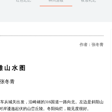
红色记忆
神州游屐
夜读札记
作者：张冬青
雄
山
水
图
张冬青
小车从城关出发，沿崎岖的
316国道一路向北。左边是斜阳山
对岸逶迤起伏的山峦丘陵。冬阳灿烂，能见度很好。