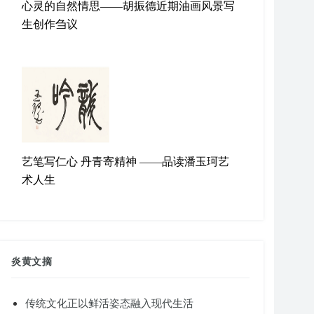
心灵的自然情思——胡振德近期油画风景写
生创作刍议
艺笔写仁心 丹青寄精神 ——品读潘玉珂艺
术人生
炎黄文摘
传统文化正以鲜活姿态融入现代生活