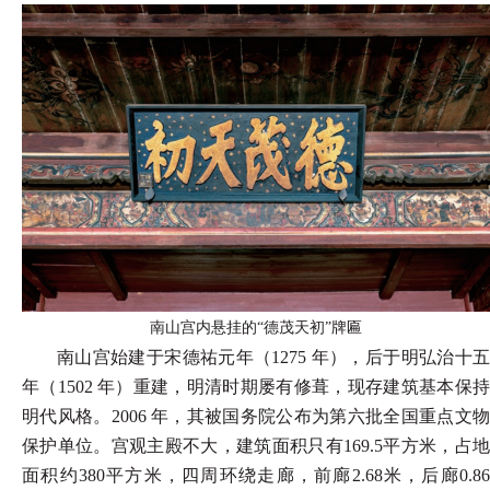
南山宫内悬挂的
“德茂天初”牌匾
南山宫始建于宋德祐元年（
1275 年），后于明弘治十
年（1502 年）重建，明清时期屡有修葺，现存建筑基本保持
明代风格。2006 年，其被国务院公布为第六批全国重点文物
保护单位。宫观主殿不大，建筑面积只有169.5平方米，占地
面积约380平方米，四周环绕走廊，前廊2.68米，后廊0.86