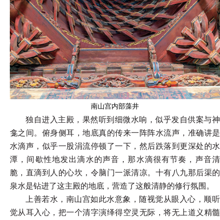
南山宫内部藻井
独自进入主殿，果然听到细微水响，似乎发自供案与神
龛之间。俯身侧耳，地底真的传来一阵阵水流声，准确讲是
水滴声，似乎一股涓流停顿了一下，然后跌落到更深处的水
潭，间歇性地发出滴水的声音，那水滴很有节奏，声音清
脆，直滴到人的心坎，令脑门一派清凉。十有八九那后渠的
泉水是钻进了这主殿的地底，营造了这般清静的修行氛围。
上善若水，南山宫如此水意象，随视觉从眼入心，顺听
觉从耳入心，把一个清字演绎得空灵无际，将无上道义精髓