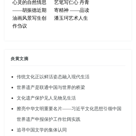
心灵的自然情思
艺笔写仁心 丹青
——胡振德近期
寄精神 ——品读
油画风景写生创
潘玉珂艺术人生
作刍议
炎黄文摘
传统文化正以鲜活姿态融入现代生活
世界遗产是联通中国与世界的桥梁
文化遗产保护见人见物见生活
擦亮中华文明重要名片——习近平文化思想引领中国
世界遗产申报保护工作壮阔实践
追寻中国文学的集体认同