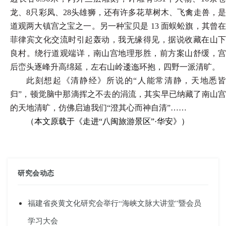
龙、8只彩凤、28头雄狮，还有许多花草树木、飞禽走兽，是
道观两大镇宫之宝之一。另一种宝贝是 13 面蜈蚣旗，其曾在
菲律宾文化交流时引起轰动，我无缘得见，据说收藏在山下
良村。绕行道观端详，南山宫地理形胜，前方案山舒缓，宫
后峦头逐峰升高绵延，左右山岭逶迤环抱，四野一派清旷。
此刻想起《清静经》所说的
“人能常清静，天地悉
归”，顿觉脑中那滴挥之不去的涓流，其实早已纳藏了南山宫
的天地清旷，仿佛启迪我们“澄其心而神自清”……
（本文原载于《走进
“八闽旅游景区”·
华安
》）
研究会动态
福建省炎黄文化研究会举行“海峡文脉大讲堂”暨会员
学习大会