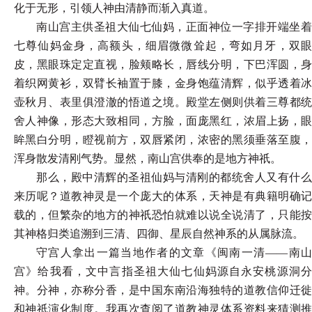
化于无形，引领人神由清静而渐入真道。
南山宫主供圣祖大仙七仙妈，正面神位一字排开端坐着
七尊仙妈金身，高额头，细眉微微耸起，弯如月牙，双眼
皮，黑眼珠定定直视，脸颊略长，唇线分明，下巴浑圆，身
着织网黄衫，双臂长袖置于膝，金身饱蕴清辉，似乎透着冰
壶秋月、表里俱澄澈的悟道之境。殿堂左侧则供着三尊都统
舍人神像，形态大致相同，方脸，面庞黑红，浓眉上扬，眼
眸黑白分明，瞪视前方，双唇紧闭，浓密的黑须垂落至腹，
浑身散发清刚气势。显然，南山宫供奉的是地方神祇。
那么，殿中清辉的圣祖仙妈与清刚的都统舍人又有什么
来历呢？道教神灵是一个庞大的体系，天神是有典籍明确记
载的，但繁杂的地方的神祇恐怕就难以说全说清了，只能按
其神格归类追溯到三清、四御、星辰自然神系的从属脉流。
守宫人拿出一篇当地作者的文章《闽南一清
——南
宫》给我看，文中言指圣祖大仙七仙妈源自永安桃源洞分
神。分神，亦称分香，是中国东南沿海独特的道教信仰迁徙
和神祇演化制度。我再次查阅了道教神灵体系资料来猜测推