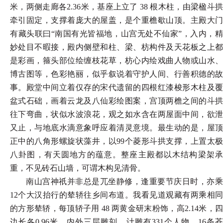
米，两侧走廊各2.36米，基座上立了 38 根木柱，由梁楹斗拱
牵引固定，支撑着庞大的屋盖，是个重檐歇山顶。主殿大门
有藏头联曰“南国有光皆福地，山宫无处不仙家”，入内，精
妙处目不暇接，殿内侧壁和柱、梁、枋构件及天花板之上都
是彩画，箍头部位绘缠枝花草，枋心内绘戏曲人物或山水、
博古图等，色彩艳丽，似乎叙说着守护人间、行善积德的故
事。殿堂中间立着仅存的宋代遗留的四根红漆梭形木柱及覆
盆式石础，画着云龙及八仙彩绘图案，宫顶两檐之间的斗拱
往下弯曲，状似水波浪花，观之如水含在两屋面中间，欲泄
又止，与地底水滴意象呼应着清灵意境。最生动的是，屋顶
正中的八角形螺旋状藻井，以99个菱形斗拱支撑，上置太极
八卦图，有天圆地方的蕴意。整座主殿都以木结构梁架承
重，不见砖石山墙，可谓木构见清骨。
南山宫神祇并非总是兀坐静修，逢重要节庆日时，亦乘
12个大汉抬行的辇轿往乡间布道。我看见道观藏有两乘相同
的方形辇轿，每顶轿子用 48 两黄金研末粉饰，高2.14米，四
边长各0.96米，内外三层雕刻，计雕有331个人物、16条苍