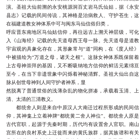
演。圣祖大仙前溯的永安桃源洞百丈岩马氏仙姑，据《永安
县志》记载的民间传说，其神格是治病救人、守护苍生，这
在福建道教女神体系中可与闽东马仙信俗归类，
呼应晋东南地区马仙姑信仰，再往远古上溯天神层级，可化
入《山海经》记载的先天道母西王母一脉。先天道母是道教
宇宙观的具象化存在，其形象常与
“道”同构，在《度人经
中被描绘为“万道之母，诸天之根”。这脉女神体系既保留着
上古母神崇拜的基因，又不断吸纳地方信仰的鲜活元素绵亘
至今，在当下非遗世象中闪烁着神秘清辉。圣祖大仙出自这
脉从创世母神到人间守护者神系，显
然脱离了普通世俗的浅薄杂乱的物化拼凑，承载着玉清、上
清、太清的三清教义。
都统舍人则是来自中原汉人大南迁过程所形成的民间信
仰，其神龛上立着神牌
“都统黄二舍人神位”。都统舍人原
古代官职，起源于先秦时期，历代均有设置舍人官职。南山
宫所在的良村系史上迁徙而来的黄氏族群，据其族谱和有关