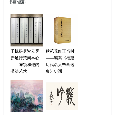
书画
/
摄影
千帆扬尽皆云雾
秋苑花红正当时
赤足行荒问本心
——编纂《福建
——陈锐和他的
历代名人书画选
书法艺术
集》史话