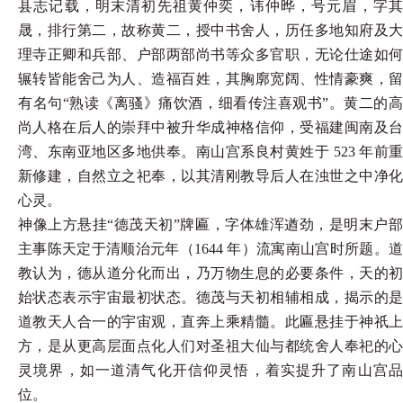
县志记载，明末清初先祖黄仲奕，讳仲晔，号元眉，字其
晟，排行第二，故称黄二，授中书舍人，历任多地知府及大
理寺正卿和兵部、户部两部尚书等众多官职，无论仕途如何
辗转皆能舍己为人、造福百姓，其胸廓宽阔、性情豪爽，留
有名句“熟读《离骚》痛饮酒，细看传注喜观书”。黄二的高
尚人格在后人的崇拜中被升华成神格信仰，受福建闽南及台
湾、东南亚地区多地供奉。南山宫系良村黄姓于 523 年前重
新修建，自然立之祀奉，以其清刚教导后人在浊世之中净化
心灵。
神像上方悬挂
“德茂天初”牌匾，字体雄浑遒劲，是明末户
主事陈天定于清顺治元年（1644 年）流寓南山宫时所题。道
教认为，德从道分化而出，乃万物生息的必要条件，天的初
始状态表示宇宙最初状态。德茂与天初相辅相成，揭示的是
道教天人合一的宇宙观，直奔上乘精髓。此匾悬挂于神祇上
方，是从更高层面点化人们对圣祖大仙与都统舍人奉祀的心
灵境界，如一道清气化开信仰灵悟，着实提升了南山宫品
位。