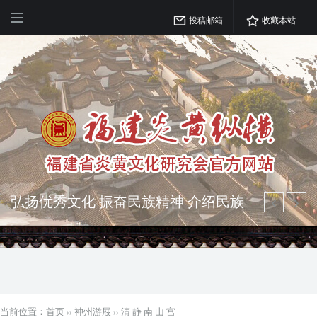
投稿邮箱
收藏本站
弘扬优秀文化 振奋民族精神 介绍民族
瑰宝 宣传中华精英
突出海西特色 报道台港澳侨 坚持古为
今用 力求雅俗共赏
当前位置：
首页
››
神州游屐
››
清 静 南 山 宫