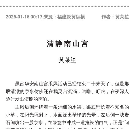
2026-01-16 00:17 来源：福建炎黄纵横
作者：黄莱笙
清
静
南
山
宫
黄莱笙
虽然华安南山宫采风活动已经结束二十来天了，但是那
股清澈的泉水仿佛还在我灵台流淌，咕噜、叮咚，在夜深人
静时发出清脆的声响。
主殿后侧环绕着一条涓细的水渠，渠底铺长着不知名的
小草，在阳光照射下，水面泛出翠绿的光晕，左后侧一块岩
石间喷出一股泉水，在绿意中冲成一道拉长的白气，正是
“