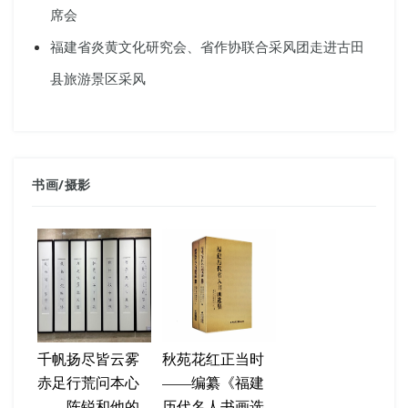
席会
福建省炎黄文化研究会、省作协联合采风团走进古田
县旅游景区采风
书画
/
摄影
千帆扬尽皆云雾
秋苑花红正当时
赤足行荒问本心
——编纂《福建
——陈锐和他的
历代名人书画选