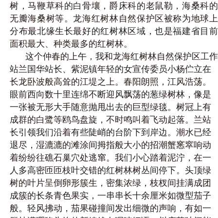
树，马鞭草科的白骨壤，爵床科的老鼠勒，海桑科的
无瓣海桑树等。龙海红树林自然保护区被称为地球上
分布最北缘生长最好的红树林区域，也是福建省目前
面积最大、种类最多的红树林。
这个仲春的上午，我和龙海红树林自然保护区工作
站兰国华站长、紫泥镇年轻的女宣传委员小杨伫立在
长龙卧波般高耸的江堤之上。春阳朗照，江风浩荡。
眼前西向数十里连绵不断迎风飘荡的葱绿树林，像是
一张被无形大手随意抛甩出去的巨型绿毯。树冠上有
成群的白鹭等鸥鸟盘旋，不时鸣叫着飞动起落。兰站
长引领我们沿着有些陡峭的台阶下到岸边。潮水已经
退尽，湿漉漉的滩涂间拇指般大小的招潮蟹窸窣响动
着纷纷往礁石巢穴处逃窜。我们小心踏着泥泞，在一
人多高密匝匝枝叶交错的红树林树丛间停下。头顶绿
树的叶片呈倒卵形簇生，密集浓绿，枝杈间挂满成团
成簇的长条青色果实，一串串长十余厘米如微型茄子
般。轻风拂动，茄果碰撞间发出细微的声响，有如一