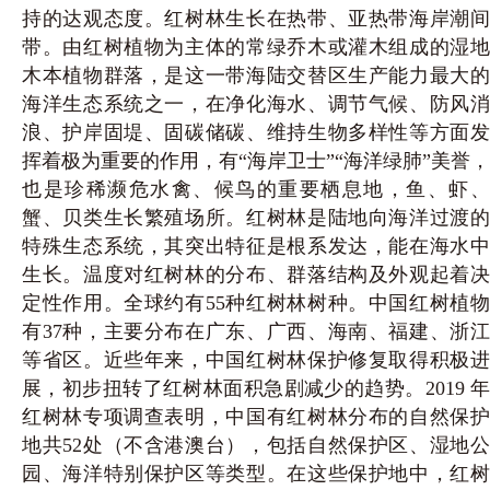
持的达观态度。红树林生长在热带、亚热带海岸潮间
带。由红树植物为主体的常绿乔木或灌木组成的湿地
木本植物群落，是这一带海陆交替区生产能力最大的
海洋生态系统之一，在净化海水、调节气候、防风消
浪、护岸固堤、固碳储碳、维持生物多样性等方面发
挥着极为重要的作用，有“海岸卫士”“海洋绿肺”美誉，
也是珍稀濒危水禽、候鸟的重要栖息地，鱼、虾、
蟹、贝类生长繁殖场所。红树林是陆地向海洋过渡的
特殊生态系统，其突出特征是根系发达，能在海水中
生长。温度对红树林的分布、群落结构及外观起着决
定性作用。全球约有55种红树林树种。中国红树植物
有37种，主要分布在广东、广西、海南、福建、浙江
等省区。近些年来，中国红树林保护修复取得积极进
展，初步扭转了红树林面积急剧减少的趋势。2019 年
红树林专项调查表明，中国有红树林分布的自然保护
地共52处（不含港澳台），包括自然保护区、湿地公
园、海洋特别保护区等类型。在这些保护地中，红树