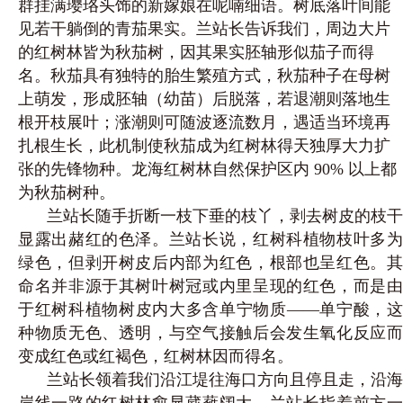
群挂满璎珞头饰的新嫁娘在呢喃细语。树底落叶间能
见若干躺倒的青茄果实。兰站长告诉我们，周边大片
的红树林皆为秋茄树，因其果实胚轴形似茄子而得
名。秋茄具有独特的胎生繁殖方式，秋茄种子在母树
上萌发，形成胚轴（幼苗）后脱落，若退潮则落地生
根开枝展叶；涨潮则可随波逐流数月，遇适当环境再
扎根生长，此机制使秋茄成为红树林得天独厚大力扩
张的先锋物种。龙海红树林自然保护区内 90% 以上都
为秋茄树种。
兰站长随手折断一枝下垂的枝丫，剥去树皮的枝干
显露出赭红的色泽。兰站长说，红树科植物枝叶多为
绿色，但剥开树皮后内部为红色，根部也呈红色。其
命名并非源于其树叶树冠或内里呈现的红色，而是由
于红树科植物树皮内大多含单宁物质——单宁酸，这
种物质无色、透明，与空气接触后会发生氧化反应而
变成红色或红褐色，红树林因而得名。
兰站长领着我们沿江堤往海口方向且停且走，沿海
岸线一路的红树林愈显葳蕤阔大。兰站长指着前方一