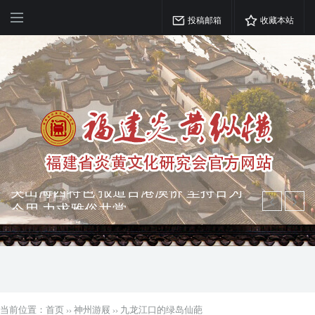
投稿邮箱
收藏本站
弘扬优秀文化 振奋民族精神 介绍民族
瑰宝 宣传中华精英
突出海西特色 报道台港澳侨 坚持古为
今用 力求雅俗共赏
当前位置：
首页
››
神州游屐
››
九龙江口的绿岛仙葩