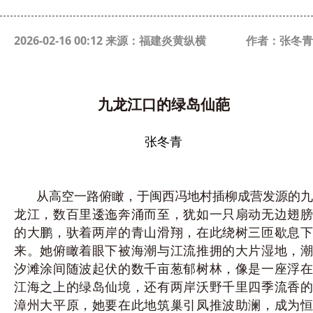
2026-02-16 00:12 来源：福建炎黄纵横
作者：张冬青
九龙江口的绿岛仙葩
张冬青
从高空一路俯瞰，于闽西冯地村插柳成营发源的九
龙江，数百里逶迤奔涌而至，犹如一只扇动无边翅膀
的大鹏，驮着两岸的青山滑翔，在此绕树三匝歇息下
来。她俯瞰着眼下被海潮与江流推拥的大片湿地，潮
汐滩涂间随波起伏的数千亩葱郁树林，像是一座浮在
江海之上的绿岛仙境，还有两岸沃野千里四季流香的
漳
州大平原，她要在此地筑巢引凤推波助澜，成为