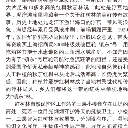
大片足有10多米高的红树秋茄林说，此处是浮宫地
界，泥泞滩涂里埋藏着一个关于红树林的美好传奇故
事。历史上地处九龙江下游出海口的浮宫一带风高浪
急，海堤经年累月受风浪冲刷，崩塌损毁严重。1929
年，爱国华侨郭美丞返回故里，听取民众意见，带头
筹资购买上海招商局3000吨级残破巨轮“镇东”号，用
拖船将其拖于水患最凶的三角洲水域凿沉。不知是因
为有了“镇东”号巨轮沉船对急流狂浪的阻拦，还是受
到爱国华侨无私奉献精神的感召；此地段自然繁衍和
人工种植的秋茄红树林从此后成活率高，长势尤为繁
盛。因此，种植并爱护红树林成了当地村民世代相传
的淳朴民风，乡人们都将这一带的红树林亲切地称
为“镇东”林。
红树林自然保护区工作站的三层小楼矗立在江堤的
高处，宛若一位目光炯炯守护海天的挺拔卫士。小楼
一、二层皆为红树林宣教展览，分别设有序厅、湿地
知识文化展厅、生物多样性展厅等。展厅内布置精当