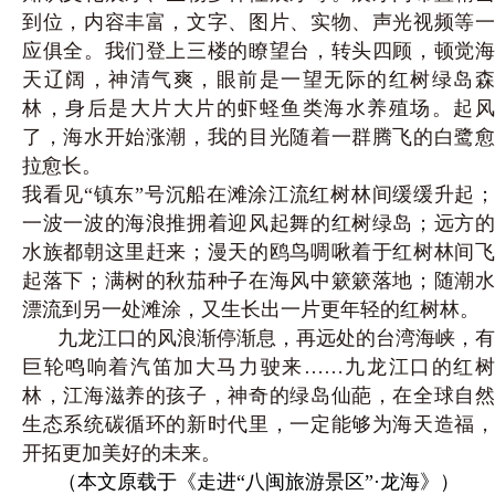
到位，内容丰富，文字、图片、实物、声光视频等一
应俱全。我们登上三楼的瞭望台，转头四顾，顿觉海
天辽阔，神清气爽，眼前是一望无际的红树绿岛森
林，身后是大片大片的虾蛏鱼
类海水养殖场。起
了，海水开始涨潮，我的目光随着一群腾飞的白鹭愈
拉愈长。
我看见“镇东”号沉船在滩涂江流红树林间缓缓升起；
一波一波的海浪推拥着迎风起舞的红树绿岛；远方的
水族都朝这里赶来；漫天的鸥鸟啁啾着于红树林间飞
起落下；满树的秋茄种子在海风中簌簌落地；随潮水
漂流到另一处滩涂，又生长出一片更年轻的红树林。
九龙江口的风浪渐停渐息，再远处的台湾海峡，有
巨轮鸣响着汽笛加大马力驶来……九龙江口的红树
林，江海滋养的孩子，神奇的绿岛仙葩，在全球自然
生态系统碳循环的新时代里，一定能够为海天造福，
开拓更加美好的未来。
（本文原载于《走进“八闽旅游景区”·龙海》）