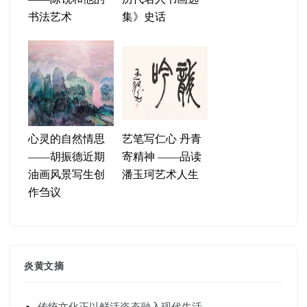
书法艺术
集》史话
心灵的自然情思
艺笔写仁心 丹青
——胡振德近期
寄精神 ——品读
油画风景写生创
潘玉珂艺术人生
作刍议
炎黄文摘
传统文化正以鲜活姿态融入现代生活