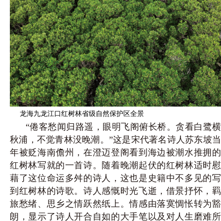
龙海九龙江口红树林省级自然保护区全景
“倦客愁闻归路遥，眼明飞阁俯长桥。贪看白鹭横
秋浦，不觉青林没晚潮。”这是宋代著名诗人苏东坡当
年被贬海南儋州，在澄迈登阁看到海边被潮水推拥的
红树林写就的一首诗。随着晚潮起伏的红树林适时慰
藉了这位命运多舛的诗人，这也是史籍中不多见的写
到红树林的诗歌。诗人感慨时光飞逝，借景抒怀，羁
旅愁绪、思乡之情跃然纸上。情感由落寞惆怅转为豁
朗，显示了诗人开合自如的大手笔以及对人生磨难所