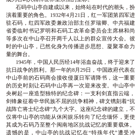
石码中山亭自建成以来，始终站在时代的潮头，扮
演着重要的角色。1932年4月21日，红一军团第四军进
驻石码，红四军政委兼政治部主任罗瑞卿、中共福建
省委临时书记罗明和石码工农革命委员会主席林和尚
等多次在中山亭召开两千人以上的群众宣传大会。彼
时的中山亭，已然化身为传播进步思想、凝聚革命力
量的舞台。
1945年，中国人民历经14年浴血奋战，终于迎来了
抗日战争的胜利。那一年的8月29日，中国政府代表在
中山亭前的石码商会接收侵厦日军请降书，这一重要
的历史时刻让石码中山亭再一次迎来改变。中山亭中
央树起一座造型独特的纪念碑：一支利剑直指云端，
剑锋象征着中华民族不屈的抗争精神，碑文镌刻着“抗
战阵亡将士纪念碑”九个大字。这座纪念碑的建立，不
仅将中山亭的功能从休闲娱乐转向了纪念缅怀，更使
其成为石码乃至整个闽南地区抗战记忆的重要载体。
遗憾的是，中山亭的抗战记忆在“特殊年代”遭受冲