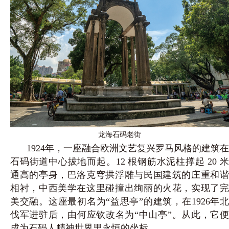
龙海石码老街
1924年，一座融合欧洲文艺复兴罗马风格的建筑在
石码街道中心拔地而起。12 根钢筋水泥柱撑起 20 米
通高的亭身，巴洛克穹拱浮雕与民国建筑的庄重和谐
相衬，中西美学在这里碰撞出绚丽的火花，实现了完
美交融。这座最初名为“益思亭”的建筑，在1926年北
伐军进驻后，由何应钦改名为“中山亭”。从此，它便
成为石码人精神世界里永恒的坐标。