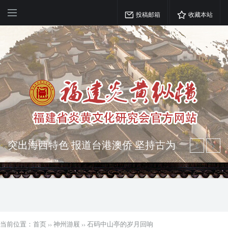
投稿邮箱
收藏本站
弘扬优秀文化 振奋民族精神 介绍民族
瑰宝 宣传中华精英
突出海西特色 报道台港澳侨 坚持古为
今用 力求雅俗共赏
当前位置：
首页
››
神州游屐
››
石码中山亭的岁月回响