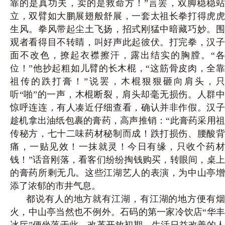
靠的是真功夫，卖的是救命方！”言罢，双脚稳稳站
立，双臂如大鹏展翅般舒展，一套太祖长拳打得虎虎
生风。拳风带起尘土飞
扬，招式刚猛中暗藏巧妙。
观者看得目不转睛，叫好声此起彼伏。打完拳，汉子
面不改色，撩起衣襟擦汗，露出结实的胸膛。
“各
位！”他抄起粗如儿臂的长木棍，“这筋骨皮肉，全靠
祖传的跌打膏！”说罢，木棍狠狠砸向肩头，只
听“啪”的一声，木棍断裂，肩头却毫无损伤。人群中
惊呼连连，有人凑近仔细查看，确认并非作假。汉子
趁机拿出油纸包裹的膏药，高声推销：“此膏药采用祖
传秘
方，七十二味药材秘制而成！跌打损伤、腰酸
痛，一贴见效！一抹就灵！今日有缘，只收个药材
钱！
”话音刚落，看客们纷纷掏钱购买，转眼间，桌
的膏药所剩无几。这些江湖艺人的表演，为中山亭增
添了浓郁的市井气息。
都说有人的地方就有江湖，有江湖的地方便有烟
火，中山亭当然也不例外。石码的第一家冷饮店“华丰
冰厅”便坐落于此。改革开放初期，生活日益改善的人