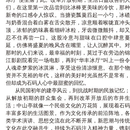
们，在这里第一次品尝到比冰棒更美味的冷饮，那种
新奇的口感令人惊叹。当搪瓷瓢羹舀起一小勺，冰碴
与奶香混合着白雾在舌尖散开，凉意顺着喉咙直冲头
顶，浓郁的奶味裹着细碎冰粒，牙齿微微颤抖，却又
忍不住再尝一口。这股冷意与甜味在口腔中肆意蔓
延，仿佛将盛夏的晚风含在嘴里，让人沉醉其中。对
那时的人们来说，最幸福的时刻，莫过于在旁边的锦
江影剧院看完一场电影，再到“华丰冰厅”叫上一份令
人魂牵梦萦的冰淇淋，享受这份清凉惬意。在那个物
资并不充裕的年代，这样的美好时光虽然不是常有，
但却成为石码人心中最甜
蜜的回忆。
从民国初年的建亭风云，到抗战时期的民族记忆；
从解放初期的群众集会，再到改革开放后的市井生
活；中山亭就像一个民俗文化的万花筒，展现着石码
丰富多彩的生活图景。作为文化传承的前沿阵地，各
类学术演讲、思想交流在此不断开展，新思潮与传统
文化在此交融共生，持续为石码注入精神力量，镌刻