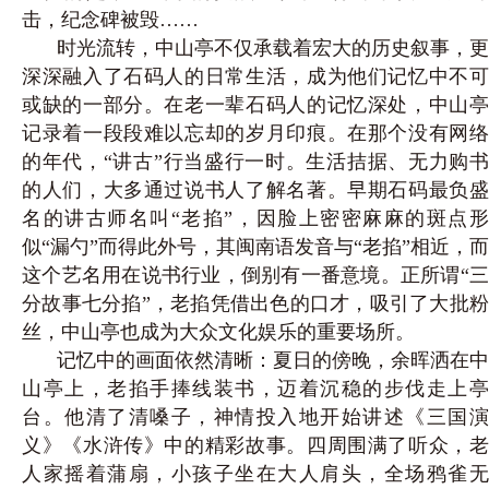
击，纪念碑被毁……
时光流转，中山亭不仅承载着宏大的历史叙事，更
深深融入了石码人的日常生活，成为他们记忆中不可
或缺的一部分。在老一辈石码人的记忆深处，中山亭
记录着一段段难以忘却的岁月印痕。在那个没有网络
的年代，“讲古”行当盛行一时。生活拮据、无力购书
的人们，大多通过说书人了解名著。早期石码最负盛
名的讲古师名叫“老掐”，因脸上密密麻麻的斑点形
似“漏勺”而得此外号，其闽南语发音与“老掐”相近，而
这个艺名用在说书行业，倒别有一番意境。正所谓“三
分故事七分掐”，老掐凭借出色的口才，吸引了大批粉
丝，中山亭也成为大众文化娱乐的重要场所。
记忆中的画面依然清晰：夏日的傍晚，余晖洒在中
山亭上，老掐手捧线装书，迈着沉稳的步伐走上亭
台。他清了清嗓子，神情投入地开始讲述《三国演
义》《水浒传》中的精彩故事。四周围满了听众，老
人家摇着蒲扇，小孩子坐在大人肩头，全场鸦雀无