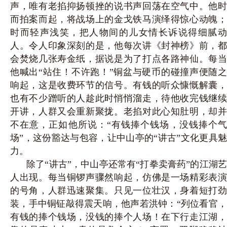
声，唯有老掐抑扬顿挫的说书声回荡在空气中。他时
而拍案而起，将战场上的金戈铁马演绎得惊心动魄；
时而轻声浅笑，把人物间的儿女情长诉说得细腻动
人。令人印象深刻的是，他每次讲《封神榜》前，都
会焚烧几张寿金纸，据说是为了打点各路神仙。每当
他喊出“站住！不许跑！”铜盆与硬币的碰撞声便随之
响起，这是收费环节的信号。有钱的听众慷慨解囊，
也有不少蹭听的人趁此时悄悄溜走，待他收完钱继续
开讲，人群又会重新聚拢。老掐对此心知肚明，却并
不在意，正如他所说：“有钱捧个钱场，没钱捧个气
场”，这份豁达与包容，让中山亭的“讲古”文化更具魅
力。
除了“讲古”，中山亭还常有“打拳卖膏药”的江湖艺
人出现。每当铜锣声骤然响起，仿佛是一场精彩表演
的号角，人群迅速聚集。只见一位壮汉，身着短打劲
装，手中铜钲敲得震天响，他声若洪钟：“列位看官，
有钱的捧个钱场，没钱的捧个人场！在下行走江湖，