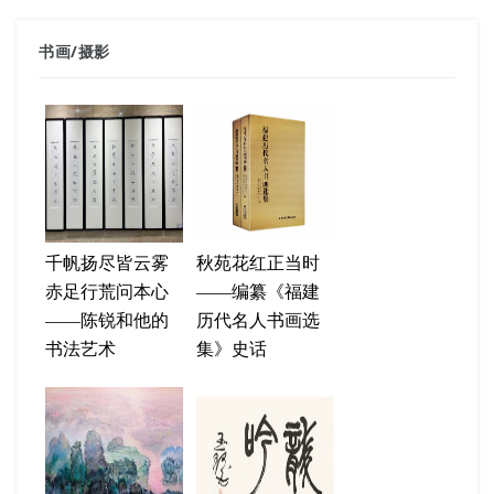
书画
/
摄影
千帆扬尽皆云雾
秋苑花红正当时
赤足行荒问本心
——编纂《福建
——陈锐和他的
历代名人书画选
书法艺术
集》史话