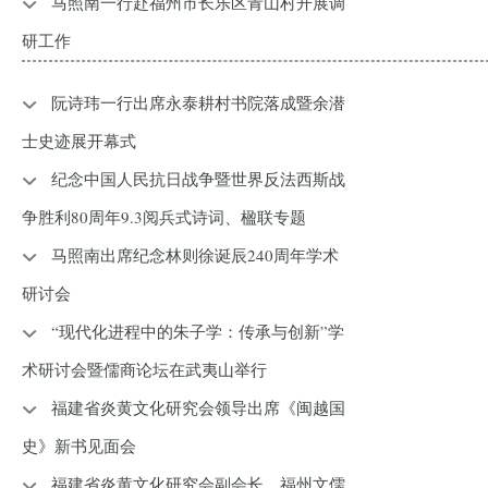
马照南一行赴福州市长乐区青山村开展调
研工作
阮诗玮一行出席永泰耕村书院落成暨余潜
士史迹展开幕式
纪念中国人民抗日战争暨世界反法西斯战
争胜利80周年9.3阅兵式诗词、楹联专题
马照南出席纪念林则徐诞辰240周年学术
研讨会
“现代化进程中的朱子学：传承与创新”学
术研讨会暨儒商论坛在武夷山举行
福建省炎黄文化研究会领导出席《闽越国
史》新书见面会
福建省炎黄文化研究会副会长、福州文儒