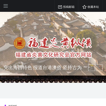
投稿邮箱
收藏本站
弘扬优秀文化 振奋民族精神 介绍民族
瑰宝 宣传中华精英
突出海西特色 报道台港澳侨 坚持古为
今用 力求雅俗共赏