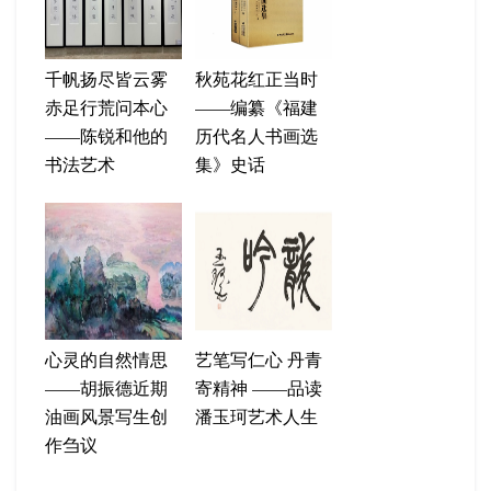
千帆扬尽皆云雾
秋苑花红正当时
赤足行荒问本心
——编纂《福建
——陈锐和他的
历代名人书画选
书法艺术
集》史话
心灵的自然情思
艺笔写仁心 丹青
——胡振德近期
寄精神 ——品读
油画风景写生创
潘玉珂艺术人生
作刍议