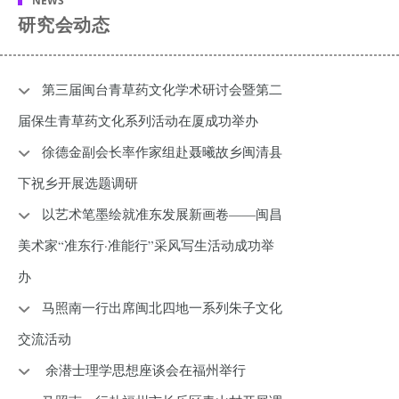
NEWS
研究会动态
第三届闽台青草药文化学术研讨会暨第二
届保生青草药文化系列活动在厦成功举办
徐德金副会长率作家组赴聂曦故乡闽清县
下祝乡开展选题调研
以艺术笔墨绘就准东发展新画卷——闽昌
美术家“准东行·准能行”采风写生活动成功举
办
马照南一行出席闽北四地一系列朱子文化
交流活动
余潜士理学思想座谈会在福州举行